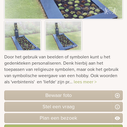
rnen
sieraden
Door het gebruik van beelden of symbolen kunt u het
gedenkteken personaliseren. Denk hierbij aan het
toepassen van religieuze symbolen, maar ook het gebruik
van symbolische weergave van een hobby. Ook woorden
als 'verbintenis' en 'liefde' zijn pr...
lees meer >
Bewaar foto
Stel
een
vraag
Plan
een
bezoek