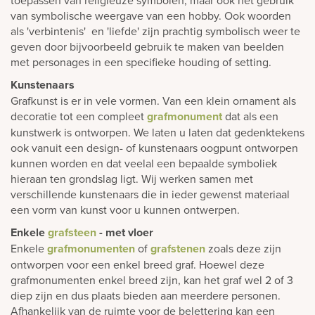
toepassen van religieuze symbolen, maar ook het gebruik
van symbolische weergave van een hobby. Ook woorden
als 'verbintenis' en 'liefde' zijn prachtig symbolisch weer te
geven door bijvoorbeeld gebruik te maken van beelden
met personages in een specifieke houding of setting.
Kunstenaars
Grafkunst is er in vele vormen. Van een klein ornament als
decoratie tot een compleet
grafmonument
dat als een
kunstwerk is ontworpen. We laten u laten dat gedenktekens
ook vanuit een design- of kunstenaars oogpunt ontworpen
kunnen worden en dat veelal een bepaalde symboliek
hieraan ten grondslag ligt. Wij werken samen met
verschillende kunstenaars die in ieder gewenst materiaal
een vorm van kunst voor u kunnen ontwerpen.
Enkele
grafsteen
- met vloer
Enkele
grafmonumenten
of
grafstenen
zoals deze zijn
ontworpen voor een enkel breed graf. Hoewel deze
grafmonumenten enkel breed zijn, kan het graf wel 2 of 3
diep zijn en dus plaats bieden aan meerdere personen.
Afhankelijk van de ruimte voor de belettering kan een