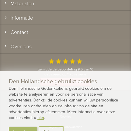
Materialen
Informatie
Contact
Over ons
star
star
star
star
star
gemiddelde beoordeling 9.5 van 10
gebaseerd op 1175 reviews
Den Hollandsche gebruikt cookies
Bekijk alle klantervaringen
Den Hollandsche Gedenktekens gebruikt cookies om de
website te analyseren en voor de personalisatie van
© 2026 - Den Hollandsche Gedenktekens
advertenties. Dankzij de cookies kunnen wij uw persoonlijke
voorkeuren onthouden en de inhoud van de site en
Privacy
advertenties hierop afstemmen. Meer informatie over deze
Cookies
cookies vindt u
hier
.
Algemene voorwaarden