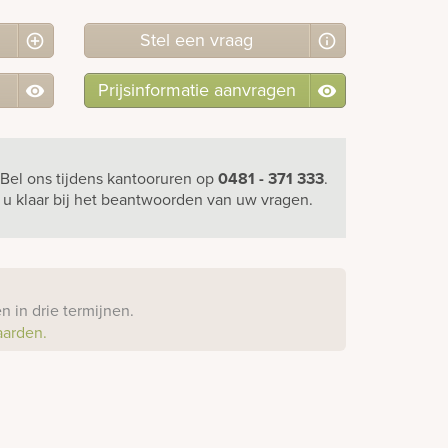
Stel
een
vraag
Prijsinformatie aanvragen
Bel ons
tijdens kantooruren
op
0481 - 371 333
.
r u klaar bij het beantwoorden van uw vragen.
?
 in drie termijnen.
aarden.