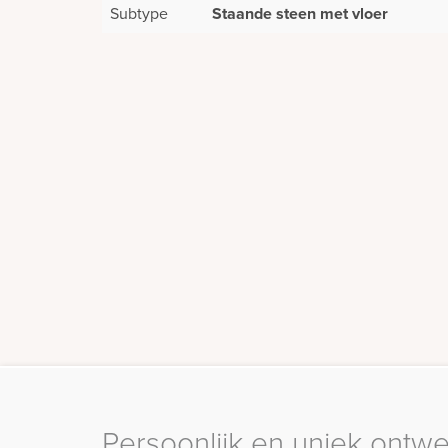
Subtype
Staande steen met vloer
Persoonlijk en uniek ontw