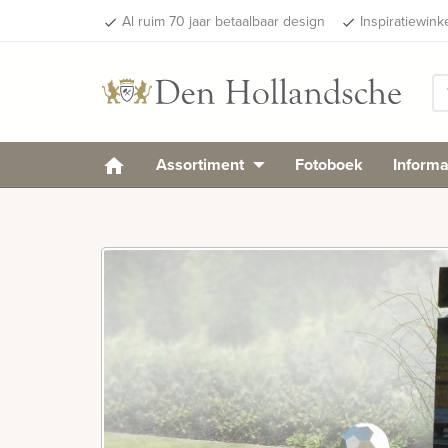
Al ruim 70 jaar betaalbaar design
Inspiratiewink
done
done
Assortiment
Fotoboek
Informa