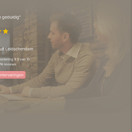
en geduldig"
ar
star
 uit Leidschendam
rdeling 9.5 van 10
74 reviews
lantervaringen