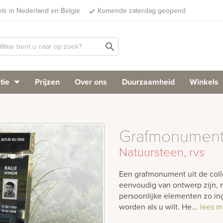
els in Nederland en Belgie
Komende zaterdag geopend
done
search
tie
Prijzen
Over ons
Duurzaamheid
Winkels
Grafmonument 
Natuursteen, rvs
Een grafmonument uit de colle
eenvoudig van ontwerp zijn, m
persoonlijke elementen zo i
worden als u wilt. He...
lees m