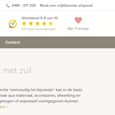
0481 - 371 333
Maak een vrijblijvende afspraak
phone
Uitstekend 9.5 van 10
favorite
star
star
star
star
star_half
Mijn Fotomap
1174 Kiyoh beoordelingen
Contact
met zuil
ctie ‘eenvoudig tot bijzonder’ kan in de basis
aar qua materiaal, accessoires, afwerking en
ngetogen of expressief vormgegeven kunnen
eer >