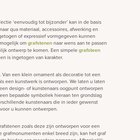
lectie ‘eenvoudig tot bijzonder’ kan in de basis
aar qua materiaal, accessoires, afwerking en
ngetogen of expressief vormgegeven kunnen
jd mogelijk om
grafstenen
naar wens aan te passen
lijk ontwerp te komen. Een simpele
grafsteen
en is ingetogen van karakter.
n. Van een klein ornament als decoratie tot een
s een kunstwerk is ontworpen. We laten u laten
 een design- of kunstenaars oogpunt ontworpen
een bepaalde symboliek hieraan ten grondslag
rschillende kunstenaars die in ieder gewenst
 voor u kunnen ontwerpen.
rafstenen zoals deze zijn ontworpen voor een
e grafmonumenten enkel breed zijn, kan het graf