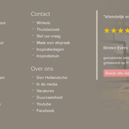
Contact
"Vriendelijk 
out
Winkels
Thuisbezoek
star
star
star
st
Stel uw vraag
ut
Maak een afspraak
Rineke Evers
Inspiratiedagen
Inspiratietuin
gemiddelde beoo
gebaseerd op 11
Over ons
Bekijk alle k
sen
Den Hollandsche
In de media
Vacatures
Duurzaamheid
e
Youtube
Facebook