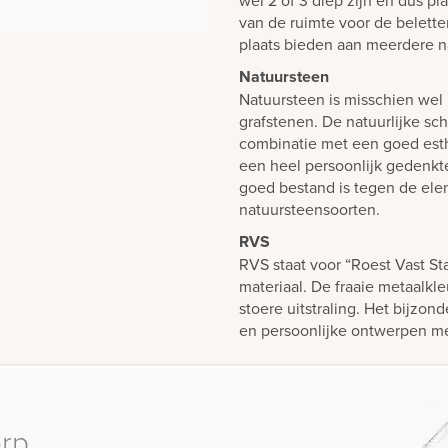
wel 2 of 3 diep zijn en dus p
van de ruimte voor de belett
plaats bieden aan meerdere n
Natuursteen
Natuursteen is misschien wel 
grafstenen. De natuurlijke sch
combinatie met een goed est
een heel persoonlijk gedenk
goed bestand is tegen de elem
natuursteensoorten.
RVS
RVS staat voor “Roest Vast St
materiaal. De fraaie metaalkl
stoere uitstraling. Het bijzond
en persoonlijke ontwerpen 
erp