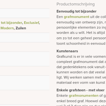
Productomschrijving
Eenvoudig tot bijzonder
Een
grafmonument
uit de col
eenvoudig van ontwerp zijn, m
tot bijzonder
,
Exclusief
,
persoonlijke elementen zo i
,
Modern
, Zuilen
worden als u wilt. Het is alti
om zo tot een geheel persoon
toont schoonheid in eenvoud 
Kunstenaars
Grafkunst is er in vele vorme
compleet grafmonument dat al
dat gedenktekens ook vanuit
kunnen worden en dat veelal 
ligt. Wij werken samen met ve
materiaal een vorm van kunst
Enkele grafsteen - met vloer
Enkele
grafmonumenten
of g
enkel breed graf. Hoewel dez