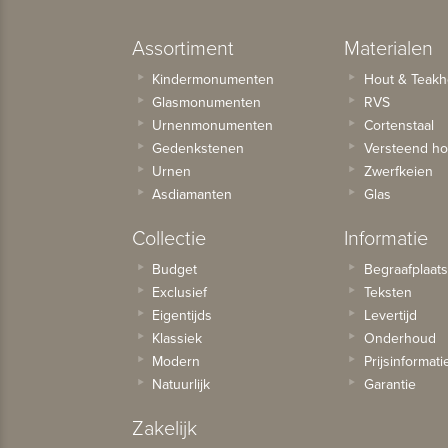
Assortiment
Materialen
Kindermonumenten
Hout & Teakh
Glasmonumenten
RVS
Urnenmonumenten
Cortenstaal
Gedenkstenen
Versteend ho
Urnen
Zwerfkeien
Asdiamanten
Glas
Collectie
Informatie
Budget
Begraafplaat
Exclusief
Teksten
Eigentijds
Levertijd
Klassiek
Onderhoud
Modern
Prijsinformati
Natuurlijk
Garantie
Zakelijk