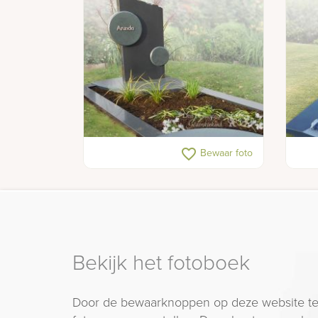
Matte grafsteen met grafkunst
Mode
favorite_border
Bewaar foto
deco
Bekijk het fotoboek
Door de bewaarknoppen op deze website te