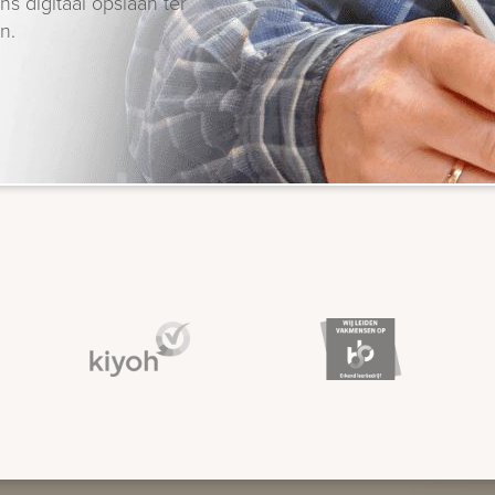
s digitaal opslaan ter
n.