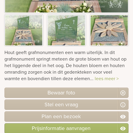
rnen
sieraden
Hout geeft grafmonumenten een warm uiterlijk. In dit
grafmonument springt meteen de grote bloem van hout op
het liggende deel in het oog. De houten bloem en houten
omranding zorgen ook in dit gedenkteken voor veel
warmte en bovendien tillen deze elemen...
lees meer >
Bewaar foto
Stel
een
vraag
Plan
een
bezoek
Prijsinformatie aanvragen