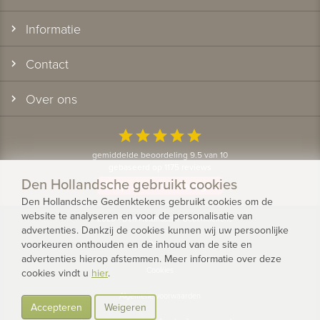
Informatie
Contact
Over ons
star
star
star
star
star
gemiddelde beoordeling 9.5 van 10
gebaseerd op 1175 reviews
Den Hollandsche gebruikt cookies
Bekijk alle klantervaringen
Den Hollandsche Gedenktekens gebruikt cookies om de
website te analyseren en voor de personalisatie van
© 2026 - Den Hollandsche Gedenktekens
advertenties. Dankzij de cookies kunnen wij uw persoonlijke
voorkeuren onthouden en de inhoud van de site en
Privacy
advertenties hierop afstemmen. Meer informatie over deze
Cookies
cookies vindt u
hier
.
Algemene voorwaarden
Accepteren
Weigeren