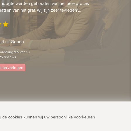
 hoogte werden gehouden van het hele proces
aatsen van het graf. Wij zijn zeer tevreden"...
ar
star
rt uit Gouda
rdeling 9.5 van 10
75 reviews
lantervaringen
j de cookies kunnen wij uw persoonlijke voorkeuren