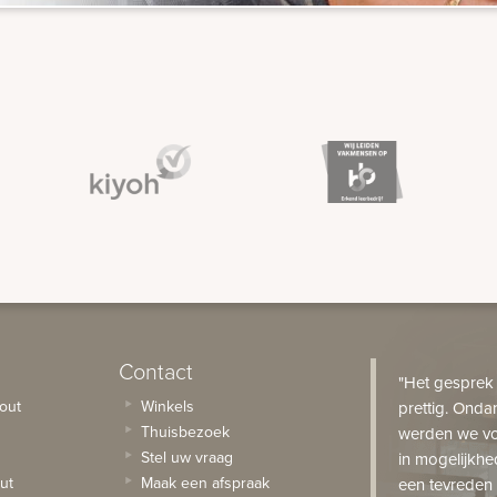
Contact
"Het gesprek
out
Winkels
prettig. Onda
Thuisbezoek
werden we vo
Stel uw vraag
in mogelijkhe
ut
Maak een afspraak
een tevreden 