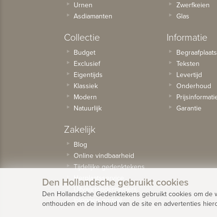
Urnen
Zwerfkeien
Asdiamanten
Glas
Collectie
Informatie
Budget
Begraafplaat
Exclusief
Teksten
Eigentijds
Levertijd
Klassiek
Onderhoud
Modern
Prijsinformati
Natuurlijk
Garantie
Zakelijk
Blog
Online vindbaarheid
Tijdelijke gedenktekens
Herplaatsservice
Den Hollandsche gebruikt cookies
Uitvaartondernemers
Den Hollandsche Gedenktekens gebruikt cookies om de web
Inloggen portaal
onthouden en de inhoud van de site en advertenties hier