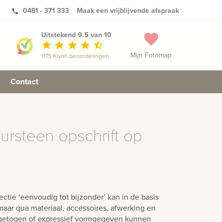
0481 - 371 333
Maak een vrijblijvende afspraak
phone
Uitstekend 9.5 van 10
favorite
star
star
star
star
star_half
Mijn Fotomap
1175 Kiyoh beoordelingen
Contact
ursteen opschrift op
ctie ‘eenvoudig tot bijzonder’ kan in de basis
aar qua materiaal, accessoires, afwerking en
ngetogen of expressief vormgegeven kunnen