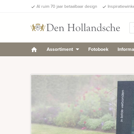
Al ruim 70 jaar betaalbaar design
Inspiratiewink
done
done
Assortiment
Fotoboek
Informa