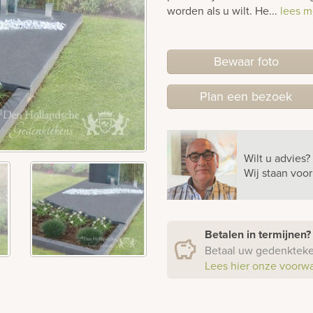
worden als u wilt. He...
lees m
Bewaar foto
Plan
een
bezoek
Wilt u advies?
Wij staan voo
Betalen in termijnen
Betaal uw gedenkteken
Lees hier onze voorw