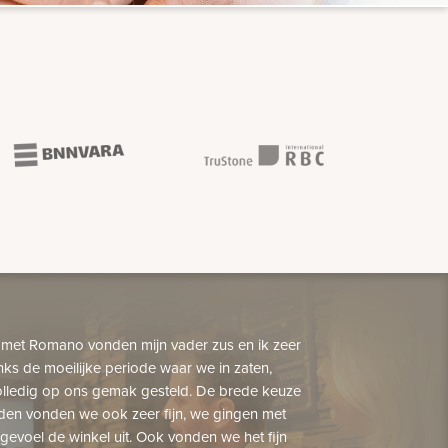
 met Romano vonden mijn vader zus en ik zeer
nks de moeilijke periode waar we in zaten,
lledig op ons gemak gesteld. De brede keuze
den vonden we ook zeer fijn, we gingen met
gevoel de winkel uit. Ook vonden we het fijn