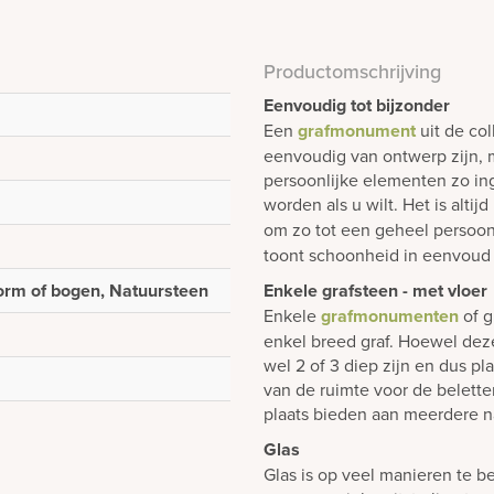
Productomschrijving
Eenvoudig tot bijzonder
Een
grafmonument
uit de col
eenvoudig van ontwerp zijn, m
persoonlijke elementen zo i
worden als u wilt. Het is alti
om zo tot een geheel persoon
toont schoonheid in eenvoud 
vorm of bogen, Natuursteen
Enkele grafsteen - met vloer
Enkele
grafmonumenten
of g
enkel breed graf. Hoewel dez
wel 2 of 3 diep zijn en dus p
van de ruimte voor de belett
plaats bieden aan meerdere n
Glas
Glas is op veel manieren te b