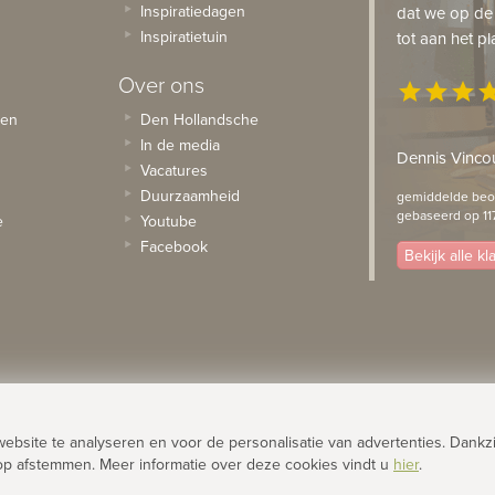
Inspiratiedagen
dat we op de
Inspiratietuin
tot aan het pl
Over ons
star
star
star
st
sen
Den Hollandsche
In de media
Dennis Vincou
Vacatures
Duurzaamheid
gemiddelde beoo
gebaseerd op 11
e
Youtube
Facebook
Bekijk alle k
site te analyseren en voor de personalisatie van advertenties. Dankzi
op afstemmen. Meer informatie over deze cookies vindt u
hier
.