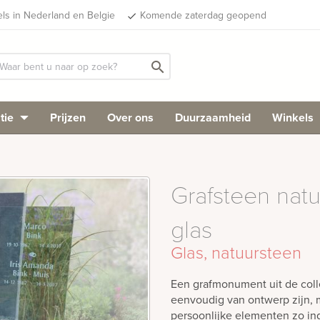
els in Nederland en Belgie
Komende zaterdag geopend
done
search
tie
Prijzen
Over ons
Duurzaamheid
Winkels
Grafsteen natu
glas
Glas, natuursteen
Een grafmonument uit de colle
eenvoudig van ontwerp zijn, m
persoonlijke elementen zo i