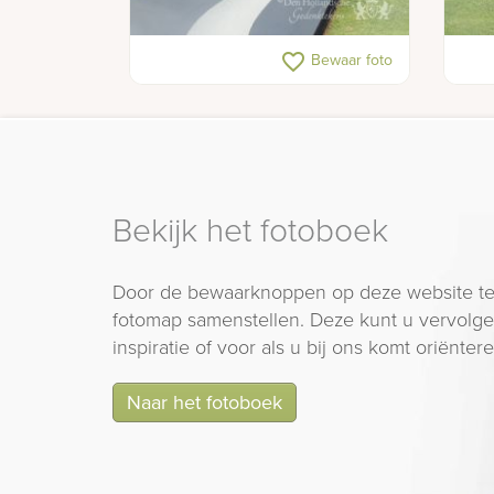
Gedenkteken met zeilboot op
Eige
favorite_border
Bewaar foto
rivier
Bekijk het fotoboek
Door de bewaarknoppen op deze website te
fotomap samenstellen. Deze kunt u vervolgen
inspiratie of voor als u bij ons komt oriëntere
Naar het fotoboek