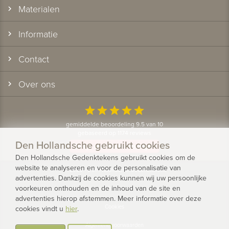
Materialen
Informatie
Contact
Over ons
star
star
star
star
star
gemiddelde beoordeling 9.5 van 10
gebaseerd op 1174 reviews
Den Hollandsche gebruikt cookies
Bekijk alle klantervaringen
Den Hollandsche Gedenktekens gebruikt cookies om de
website te analyseren en voor de personalisatie van
© 2026 - Den Hollandsche Gedenktekens
advertenties. Dankzij de cookies kunnen wij uw persoonlijke
voorkeuren onthouden en de inhoud van de site en
Privacy
advertenties hierop afstemmen. Meer informatie over deze
Cookies
cookies vindt u
hier
.
Algemene voorwaarden