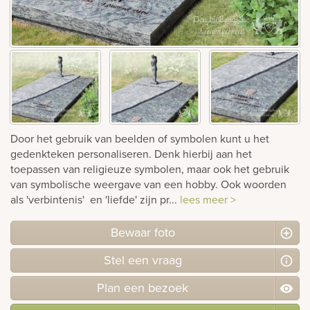
rnen
sieraden
Door het gebruik van beelden of symbolen kunt u het
gedenkteken personaliseren. Denk hierbij aan het
toepassen van religieuze symbolen, maar ook het gebruik
van symbolische weergave van een hobby. Ook woorden
als 'verbintenis' en 'liefde' zijn pr...
lees meer >
Bewaar foto
Stel
een
vraag
Plan
een
bezoek