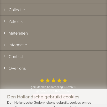
Collectie
Zakelijk
Materialen
Informatie
Contact
Over ons
star
star
star
star
star
gemiddelde beoordeling 9.5 van 10
gebaseerd op 1175 reviews
Den Hollandsche gebruikt cookies
Bekijk alle klantervaringen
Den Hollandsche Gedenktekens gebruikt cookies om de