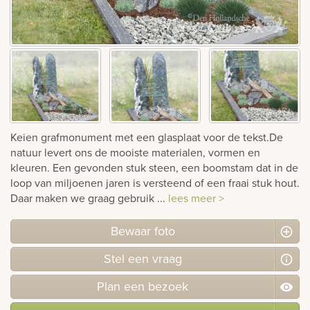
rnen
sieraden
Keien grafmonument met een glasplaat voor de tekst.De
natuur levert ons de mooiste materialen, vormen en
kleuren. Een gevonden stuk steen, een boomstam dat in de
loop van miljoenen jaren is versteend of een fraai stuk hout.
Daar maken we graag gebruik ...
lees meer >
Bewaar foto
Stel
een
vraag
Plan
een
bezoek