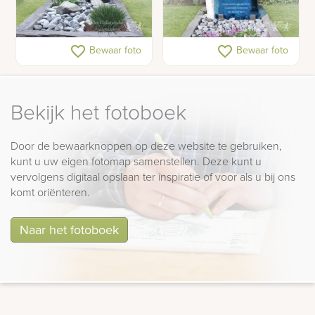
Ruwe grafsteen met
Lichte ruwe gedenksteen
favorite_border
favorite_border
Bewaar foto
Bewaar foto
ruwe glasplaat
en blauw glas
Bekijk het fotoboek
Door de bewaarknoppen op deze website te gebruiken,
kunt u uw eigen fotomap samenstellen. Deze kunt u
vervolgens digitaal opslaan ter inspiratie of voor als u bij ons
komt oriënteren.
Naar het fotoboek