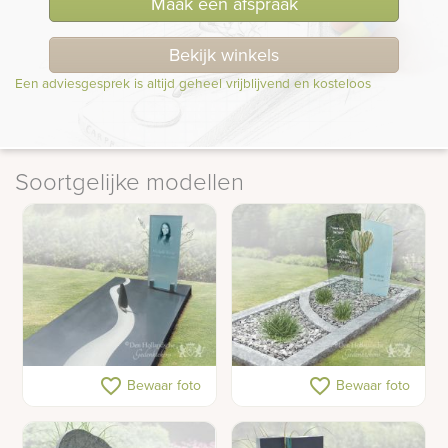
Maak een afspraak
Bekijk winkels
Een adviesgesprek is altijd geheel vrijblijvend en kosteloos
Soortgelijke modellen
Gedenkteken met
Licht grafmonument van
favorite_border
favorite_border
Bewaar foto
Bewaar foto
zeilboot op rivier
glas