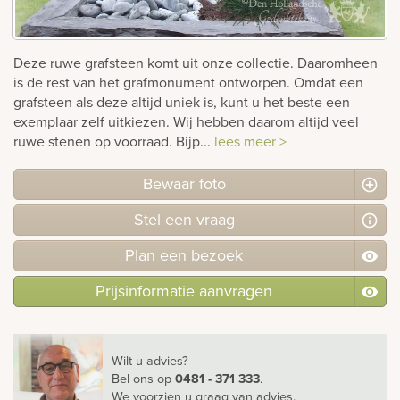
rnen
Deze ruwe grafsteen komt uit onze collectie. Daaromheen
sieraden
is de rest van het grafmonument ontworpen. Omdat een
grafsteen als deze altijd uniek is, kunt u het beste een
exemplaar zelf uitkiezen. Wij hebben daarom altijd veel
ruwe stenen op voorraad. Bijp...
lees meer >
Bewaar foto
Stel
een
vraag
Plan
een
bezoek
Prijsinformatie aanvragen
Wilt u advies?
Bel ons
op
0481 - 371 333
.
We voorzien u graag van advies.