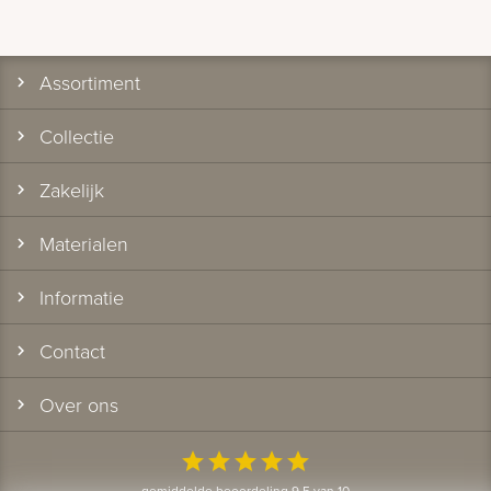
Assortiment
Collectie
Zakelijk
Materialen
Informatie
Contact
Over ons
star
star
star
star
star
gemiddelde beoordeling 9.5 van 10