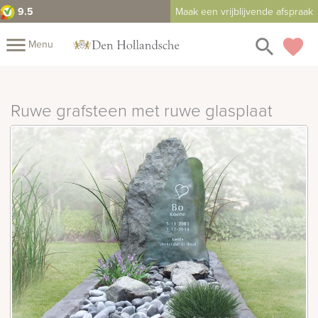
9.5
Maak een vrijblijvende afspraak
close
menu
search
favorite
Menu
rafmonumenten
Mijn
Home
Ruwe grafsteen met ruwe glasplaat
Assortiment
Fotomap
Fotoboek
Informatie
Prijzen
Over
ons
Duurzaamheid
Winkels
Contact
Bekijk
ook:
indermonumenten
rnenmonumenten