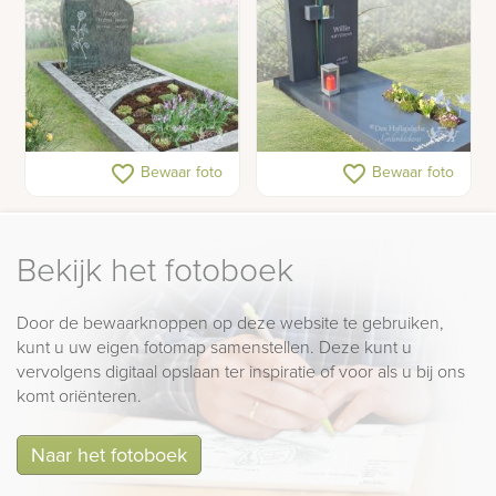
Gedenkteken van
Modern mat grijs
favorite_border
favorite_border
Bewaar foto
Bewaar foto
olijfgroen natuursteen
grafmonument
Bekijk het fotoboek
Door de bewaarknoppen op deze website te gebruiken,
kunt u uw eigen fotomap samenstellen. Deze kunt u
vervolgens digitaal opslaan ter inspiratie of voor als u bij ons
komt oriënteren.
Naar het fotoboek