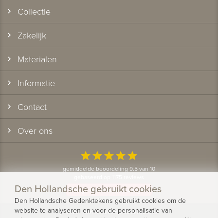
Collectie
Zakelijk
Materialen
Informatie
Contact
Over ons
star
star
star
star
star
gemiddelde beoordeling 9.5 van 10
gebaseerd op 1175 reviews
Den Hollandsche gebruikt cookies
Bekijk alle klantervaringen
Den Hollandsche Gedenktekens gebruikt cookies om de
website te analyseren en voor de personalisatie van
© 2026 - Den Hollandsche Gedenktekens