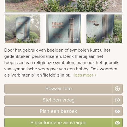
rnen
sieraden
Door het gebruik van beelden of symbolen kunt u het
gedenkteken personaliseren. Denk hierbij aan het
toepassen van religieuze symbolen, maar ook het gebruik
van symbolische weergave van een hobby. Ook woorden
als 'verbintenis' en 'liefde' zijn pr...
lees meer >
Bewaar foto
Stel
een
vraag
Plan
een
bezoek
Prijsinformatie aanvragen