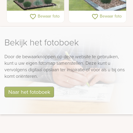
Moderne kunstzinnige
Handgemaakt
favorite_border
favorite_border
Bewaar foto
Bewaar foto
grafzuil met bronzen
duivenbeeld als
beeldjes
gedenkteken
Bekijk het fotoboek
Door de bewaarknoppen op deze website te gebruiken,
kunt u uw eigen fotomap samenstellen. Deze kunt u
vervolgens digitaal opslaan ter inspiratie of voor als u bij ons
komt oriënteren.
Naar het fotoboek