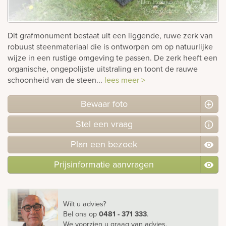
rnen
Dit grafmonument bestaat uit een liggende, ruwe zerk van
sieraden
robuust steenmateriaal die is ontworpen om op natuurlijke
wijze in een rustige omgeving te passen. De zerk heeft een
organische, ongepolijste uitstraling en toont de rauwe
schoonheid van de steen...
lees meer >
Bewaar foto
Stel
een
vraag
Plan
een
bezoek
Prijsinformatie aanvragen
Wilt u advies?
Bel ons
op
0481 - 371 333
.
We voorzien u graag van advies.