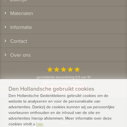
Materialen
Informatie
Contact
Over ons
star
star
star
star
star
gemiddelde beoordeling 9.5 van 10
gebaseerd op 1174 reviews
Den Hollandsche gebruikt cookies
Bekijk alle klantervaringen
Den Hollandsche Gedenktekens gebruikt cookies om de
website te analyseren en voor de personalisatie van
© 2026 - Den Hollandsche Gedenktekens
advertenties. Dankzij de cookies kunnen wij uw persoonlijke
voorkeuren onthouden en de inhoud van de site en
Privacy
advertenties hierop afstemmen. Meer informatie over deze
Cookies
cookies vindt u
hier
.