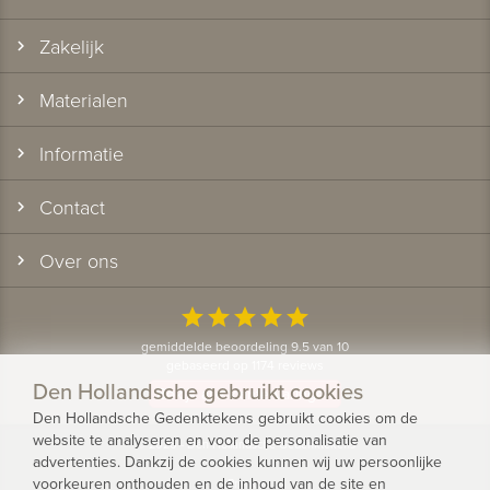
Zakelijk
Materialen
Informatie
Contact
Over ons
star
star
star
star
star
gemiddelde beoordeling 9.5 van 10
gebaseerd op 1174 reviews
Den Hollandsche gebruikt cookies
Bekijk alle klantervaringen
Den Hollandsche Gedenktekens gebruikt cookies om de
website te analyseren en voor de personalisatie van
© 2026 - Den Hollandsche Gedenktekens
advertenties. Dankzij de cookies kunnen wij uw persoonlijke
voorkeuren onthouden en de inhoud van de site en
Privacy