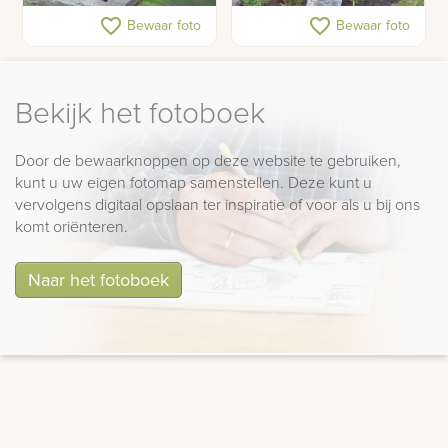
Natuurlijk grafmonument
Ruwe grafstenen
favorite_border
favorite_border
Bewaar foto
Bewaar foto
met ruwe witte steen
Bekijk het fotoboek
Door de bewaarknoppen op deze website te gebruiken,
kunt u uw eigen fotomap samenstellen. Deze kunt u
vervolgens digitaal opslaan ter inspiratie of voor als u bij ons
komt oriënteren.
Naar het fotoboek