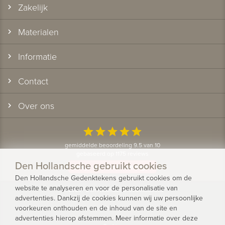
Zakelijk
Materialen
Informatie
Contact
Over ons
star
star
star
star
star
gemiddelde beoordeling 9.5 van 10
gebaseerd op 1175 reviews
Den Hollandsche gebruikt cookies
Bekijk alle klantervaringen
Den Hollandsche Gedenktekens gebruikt cookies om de
website te analyseren en voor de personalisatie van
© 2026 - Den Hollandsche Gedenktekens
advertenties. Dankzij de cookies kunnen wij uw persoonlijke
voorkeuren onthouden en de inhoud van de site en
Privacy
advertenties hierop afstemmen. Meer informatie over deze