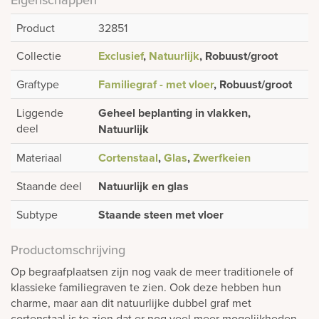
Product
32851
Collectie
Exclusief
,
Natuurlijk
, Robuust/groot
Graftype
Familiegraf - met vloer
, Robuust/groot
Liggende
Geheel beplanting in vlakken,
deel
Natuurlijk
Materiaal
Cortenstaal
,
Glas
,
Zwerfkeien
Staande deel
Natuurlijk en glas
Subtype
Staande steen met vloer
Productomschrijving
Op begraafplaatsen zijn nog vaak de meer traditionele of
klassieke familiegraven te zien. Ook deze hebben hun
charme, maar aan dit natuurlijke dubbel graf met
cortenstaal is te zien dat er nog veel meer mogelijkheden