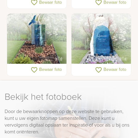
Grijs-blauwe ruwe
Lichtgrijze ruwe
favorite_border
favorite_border
Bewaar foto
Bewaar foto
grafsteen
grafsteen met glas
Natuurlijk gedenkteken
Lichte ruwe gedenksteen
favorite_border
favorite_border
Bewaar foto
Bewaar foto
met blauwe glazen vogel
en blauw glas
Bekijk het fotoboek
Door de bewaarknoppen op deze website te gebruiken,
kunt u uw eigen fotomap samenstellen. Deze kunt u
vervolgens digitaal opslaan ter inspiratie of voor als u bij ons
komt oriënteren.