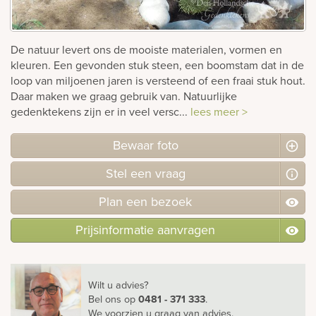
rnen
De natuur levert ons de mooiste materialen, vormen en
sieraden
kleuren. Een gevonden stuk steen, een boomstam dat in de
loop van miljoenen jaren is versteend of een fraai stuk hout.
Daar maken we graag gebruik van. Natuurlijke
gedenktekens zijn er in veel versc...
lees meer >
Bewaar foto
Stel
een
vraag
Plan
een
bezoek
Prijsinformatie aanvragen
Wilt u advies?
Bel ons
op
0481 - 371 333
.
We voorzien u graag van advies.