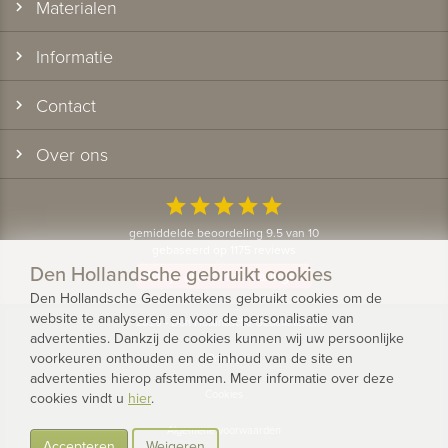
Materialen
Informatie
Contact
Over ons
star
star
star
star
star
gemiddelde beoordeling 9.5 van 10
gebaseerd op 1175 reviews
Den Hollandsche gebruikt cookies
Bekijk alle klantervaringen
Den Hollandsche Gedenktekens gebruikt cookies om de
website te analyseren en voor de personalisatie van
© 2026 - Den Hollandsche Gedenktekens
advertenties. Dankzij de cookies kunnen wij uw persoonlijke
voorkeuren onthouden en de inhoud van de site en
Privacy
advertenties hierop afstemmen. Meer informatie over deze
Cookies
cookies vindt u
hier
.
Algemene voorwaarden
Accepteren
Weigeren