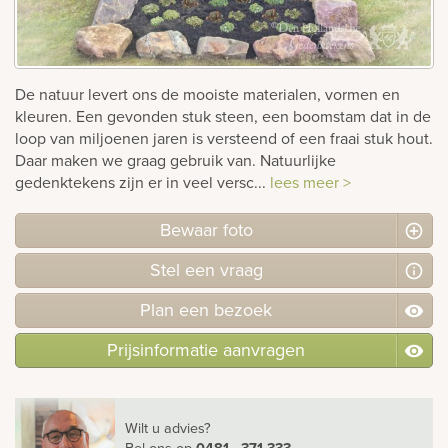
rnen
sieraden
De natuur levert ons de mooiste materialen, vormen en
kleuren. Een gevonden stuk steen, een boomstam dat in de
loop van miljoenen jaren is versteend of een fraai stuk hout.
Daar maken we graag gebruik van. Natuurlijke
gedenktekens zijn er in veel versc...
lees meer >
Bewaar foto
Stel
een
vraag
Plan
een
bezoek
Prijsinformatie aanvragen
Wilt u advies?
Bel ons
op
0481 - 371 333
.