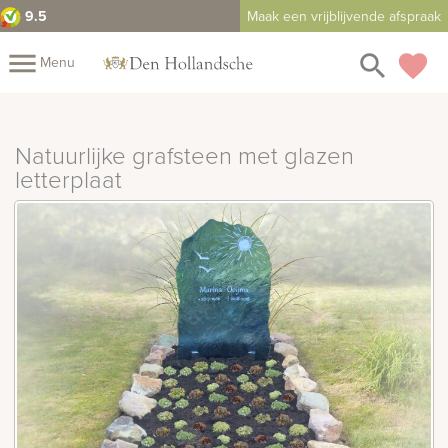
9.5
Maak een vrijblijvende afspraak
close
menu
search
favorite
Menu
rafmonumenten
Mijn
Home
Natuurlijke grafsteen met glazen
Assortiment
letterplaat
Fotomap
Fotoboek
Informatie
Prijzen
Over
ons
Duurzaamheid
Winkels
Contact
Bekijk
ook:
indermonumenten
rnenmonumenten