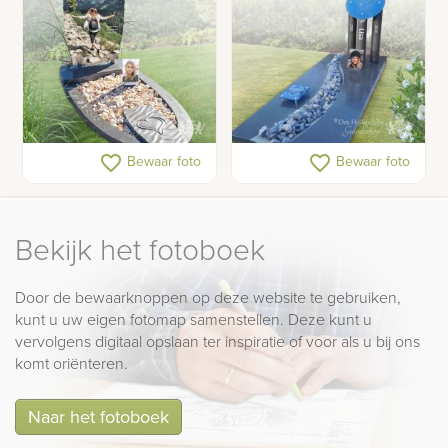
Gedenkteken voor een
Modern gedenkteken
favorite_border
favorite_border
Bewaar foto
Bewaar foto
tiener met schelpen en
met glazen decoraties
foto's
Bekijk het fotoboek
Door de bewaarknoppen op deze website te gebruiken,
kunt u uw eigen fotomap samenstellen. Deze kunt u
vervolgens digitaal opslaan ter inspiratie of voor als u bij ons
komt oriënteren.
Naar het fotoboek