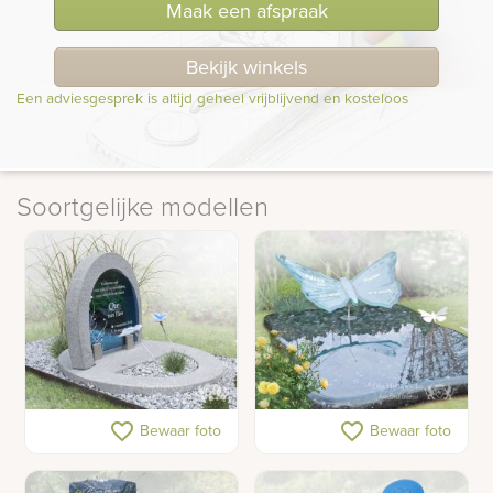
Maak een afspraak
Bekijk winkels
Een adviesgesprek is altijd geheel vrijblijvend en kosteloos
Soortgelijke modellen
Ambachtelijke
Kindergraf met glazen
favorite_border
favorite_border
Bewaar foto
Bewaar foto
kindergrafsteen met
vlinder
moderne vormen