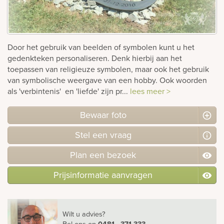
rnen
sieraden
Door het gebruik van beelden of symbolen kunt u het
gedenkteken personaliseren. Denk hierbij aan het
toepassen van religieuze symbolen, maar ook het gebruik
van symbolische weergave van een hobby. Ook woorden
als 'verbintenis' en 'liefde' zijn pr...
lees meer >
Bewaar foto
Stel
een
vraag
Plan
een
bezoek
Prijsinformatie aanvragen
Wilt u advies?
Bel ons
op
0481 - 371 333
.