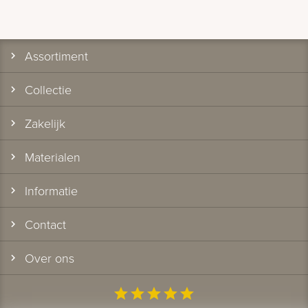
Assortiment
Collectie
Zakelijk
Materialen
Informatie
Contact
Over ons
star
star
star
star
star