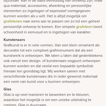
bijzonder’ kan in de basis eenvoudig van ontwerp zijn, maar
qua materiaal, accessoires, afwerking en persoonlijke
elementen zo ingetogen of expressief vormgegeven
kunnen worden als u wilt. Het is altijd mogelijk om
grafstenen
naar wens aan te passen om zo tot een geheel
persoonlijk ontwerp te komen. Een simpele
grafsteen
toont
schoonheid in eenvoud en is ingetogen van karakter.
Kunstenaars
Grafkunst is er in vele vormen. Van een klein ornament als
decoratie tot een compleet grafmonument dat als een
kunstwerk is ontworpen. We laten u laten dat gedenktekens
ook vanuit een design- of kunstenaars oogpunt ontworpen
kunnen worden en dat veelal een bepaalde symboliek
hieraan ten grondslag ligt. Wij werken samen met
verschillende kunstenaars die in ieder gewenst materiaal
een vorm van kunst voor u kunnen ontwerpen.
Glas
Glas is op veel manieren te bewerken en te kleuren,
waardoor het mogelijk is om een unieke uitstraling te
creëren. Glas is duurzaam.