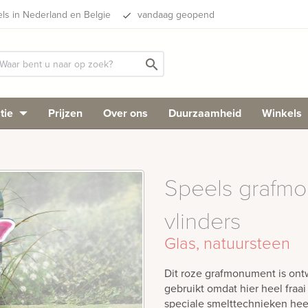
els in Nederland en Belgie
vandaag geopend
done
search
tie
Prijzen
Over ons
Duurzaamheid
Winkels
Speels grafm
vlinders
Glas, natuursteen
Dit roze grafmonument is ontw
gebruikt omdat hier heel fraa
speciale smelttechnieken hee