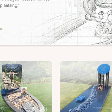
plaatsing.”
os