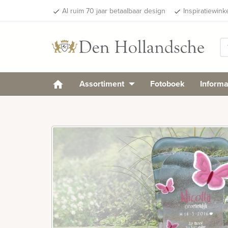
Al ruim 70 jaar betaalbaar design
Inspiratiewink
done
done
Assortiment
Fotoboek
Informa