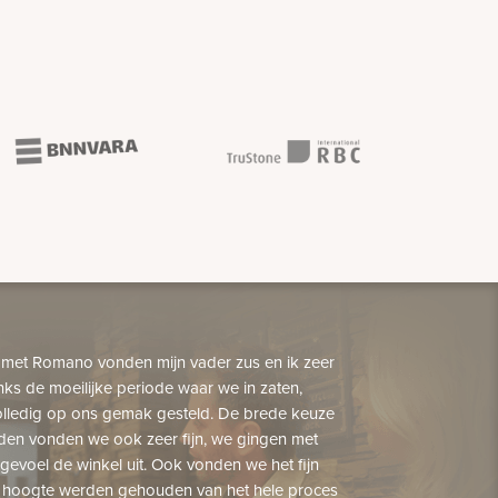
 met Romano vonden mijn vader zus en ik zeer
nks de moeilijke periode waar we in zaten,
lledig op ons gemak gesteld. De brede keuze
den vonden we ook zeer fijn, we gingen met
gevoel de winkel uit. Ook vonden we het fijn
 hoogte werden gehouden van het hele proces