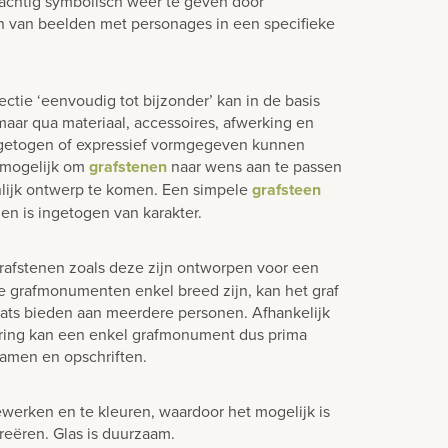
 prachtig symbolisch weer te geven door
n van beelden met personages in een specifieke
ctie ‘eenvoudig tot bijzonder’ kan in de basis
aar qua materiaal, accessoires, afwerking en
ngetogen of expressief vormgegeven kunnen
jd mogelijk om
grafstenen
naar wens aan te passen
lijk ontwerp te komen. Een simpele
grafsteen
en is ingetogen van karakter.
rafstenen zoals deze zijn ontworpen voor een
e grafmonumenten enkel breed zijn, kan het graf
laats bieden aan meerdere personen. Afhankelijk
ering kan een enkel grafmonument dus prima
amen en opschriften.
ewerken en te kleuren, waardoor het mogelijk is
creëren. Glas is duurzaam.