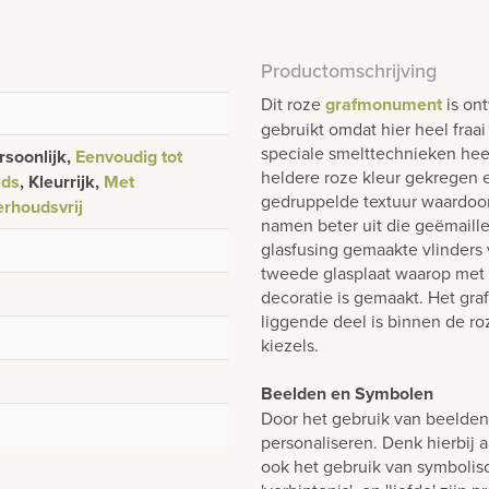
Productomschrijving
Dit roze
grafmonument
is ont
gebruikt omdat hier heel fraa
speciale smelttechnieken hee
rsoonlijk,
Eenvoudig tot
heldere roze kleur gekregen e
jds
, Kleurrijk,
Met
gedruppelde textuur waardoor
rhoudsvrij
namen beter uit die geëmaill
glasfusing gemaakte vlinders 
tweede glasplaat waarop met
decoratie is gemaakt. Het gra
liggende deel is binnen de r
kiezels.
Beelden en Symbolen
Door het gebruik van beelde
personaliseren. Denk hierbij 
ook het gebruik van symboli