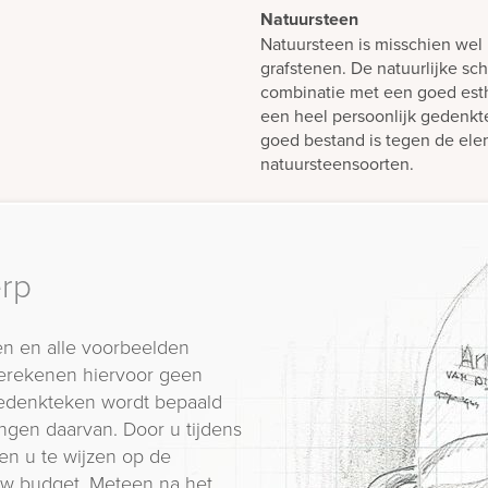
Natuursteen
Natuursteen is misschien wel 
grafstenen. De natuurlijke sch
combinatie met een goed est
een heel persoonlijk gedenk
goed bestand is tegen de elem
natuursteensoorten.
erp
n en alle voorbeelden
erekenen hiervoor geen
 gedenkteken wordt bepaald
ngen daarvan. Door u tijdens
en u te wijzen op de
 uw budget. Meteen na het