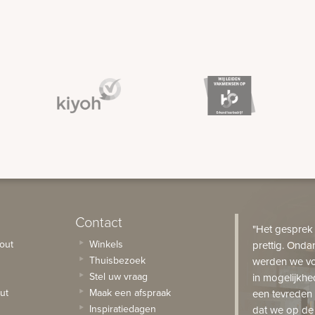
Contact
"Het gesprek
out
Winkels
prettig. Onda
Thuisbezoek
werden we vo
Stel uw vraag
in mogelijkhe
ut
Maak een afspraak
een tevreden 
Inspiratiedagen
dat we op de