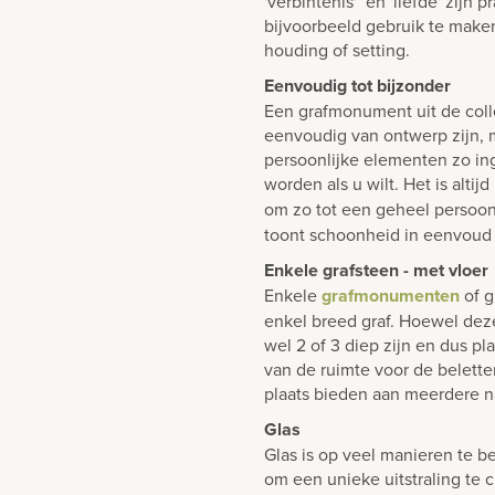
'verbintenis' en 'liefde' zijn
bijvoorbeeld gebruik te make
houding of setting.
Eenvoudig tot bijzonder
Een grafmonument uit de colle
eenvoudig van ontwerp zijn, m
persoonlijke elementen zo i
worden als u wilt. Het is alti
om zo tot een geheel persoon
toont schoonheid in eenvoud 
Enkele grafsteen - met vloer
Enkele
grafmonumenten
of g
enkel breed graf. Hoewel dez
wel 2 of 3 diep zijn en dus p
van de ruimte voor de belett
plaats bieden aan meerdere n
Glas
Glas is op veel manieren te b
om een unieke uitstraling te 