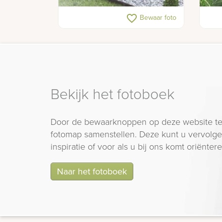
Ambachtelijke kindergrafsteen
Gede
favorite_border
Bewaar foto
met moderne vormen
sche
Bekijk het fotoboek
Door de bewaarknoppen op deze website te
fotomap samenstellen. Deze kunt u vervolgen
inspiratie of voor als u bij ons komt oriëntere
Naar het fotoboek