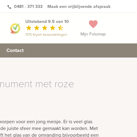
0481 - 371 333
Maak een vrijblijvende afspraak
phone
Uitstekend 9.5 van 10
favorite
star
star
star
star
star_half
Mijn Fotomap
1175 Kiyoh beoordelingen
Contact
onument met roze
orpen voor een jong meisje. Er is veel glas
i de juiste sfeer mee gemaakt kan worden. Met
ft het glas van de omranding bijvoorbeeld een