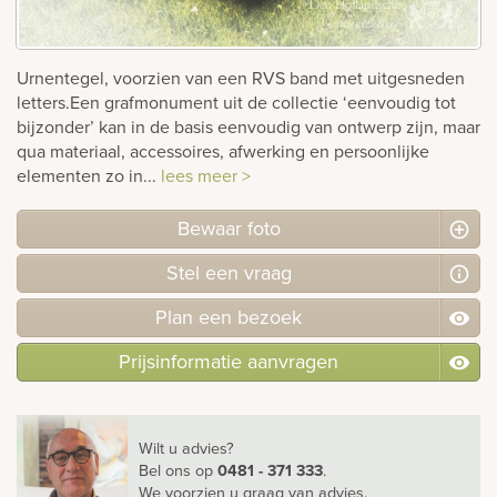
rnen
Urnentegel, voorzien van een RVS band met uitgesneden
sieraden
letters.Een grafmonument uit de collectie ‘eenvoudig tot
bijzonder’ kan in de basis eenvoudig van ontwerp zijn, maar
qua materiaal, accessoires, afwerking en persoonlijke
elementen zo in...
lees meer >
Bewaar foto
Stel
een
vraag
Plan
een
bezoek
Prijsinformatie aanvragen
Wilt u advies?
Bel ons
op
0481 - 371 333
.
We voorzien u graag van advies.