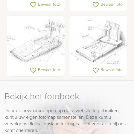
Grafmonument van hout
Houten kruis met glas op
favorite_border
favorite_border
Bewaar foto
Bewaar foto
en glas
grafmonument
Schets monument met
Schets monument met
favorite_border
favorite_border
Bewaar foto
Bewaar foto
houten kruis en
houten kruis en
glasplaat
glasplaat
Bekijk het fotoboek
Door de bewaarknoppen op deze website te gebruiken,
kunt u uw eigen fotomap samenstellen. Deze kunt u
vervolgens digitaal opslaan ter inspiratie of voor als u bij ons
komt oriënteren.