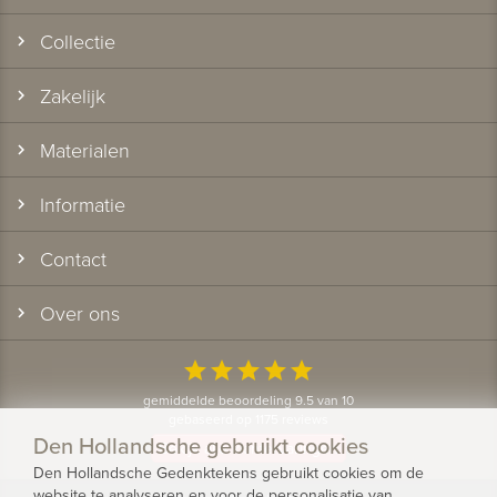
Collectie
Zakelijk
Materialen
Informatie
Contact
Over ons
star
star
star
star
star
gemiddelde beoordeling 9.5 van 10
gebaseerd op 1175 reviews
Den Hollandsche gebruikt cookies
Bekijk alle klantervaringen
Den Hollandsche Gedenktekens gebruikt cookies om de
website te analyseren en voor de personalisatie van