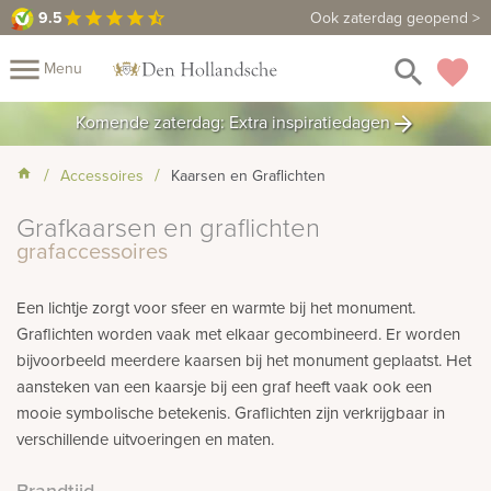
9.5
9.5
Maak een vrijblijvende afspraak
Ook zaterdag geopend >
star
star
star
star
star_half
close
menu
search
favorite
Menu
rafmonumenten
Komende zaterdag: Extra inspiratiedagen
arrow_forward
Mijn
Home
Accessoires
Kaarsen en Graflichten
Assortiment
Fotomap
Grafkaarsen en graflichten
Fotoboek
Informatie
grafaccessoires
Prijzen
Over
Een lichtje zorgt voor sfeer en warmte bij het monument.
Graflichten worden vaak met elkaar gecombineerd. Er worden
ons
Duurzaamheid
Winkels
Contact
Bekijk
bijvoorbeeld meerdere kaarsen bij het monument geplaatst. Het
ook:
aansteken van een kaarsje bij een graf heeft vaak ook een
mooie symbolische betekenis. Graflichten zijn verkrijgbaar in
indermonumenten
verschillende uitvoeringen en maten.
rnenmonumenten
Brandtijd