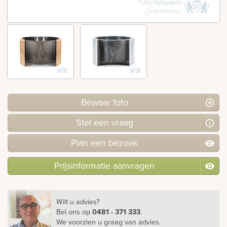
rnen
sieraden
Bewaar foto
Stel
een
vraag
Plan
een
bezoek
Prijsinformatie aanvragen
Wilt u advies?
Bel ons
op
0481 - 371 333
.
We voorzien u graag van advies.