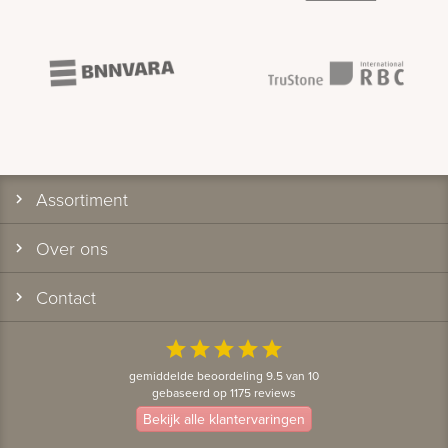
Assortiment
Over ons
Contact
star
star
star
star
star
gemiddelde beoordeling 9.5 van 10
gebaseerd op 1175 reviews
Bekijk alle klantervaringen