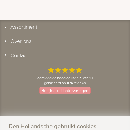
Assortiment
Over ons
Contact
star
star
star
star
star
gemiddelde beoordeling 9.5 van 10
gebaseerd op 1174 reviews
Bekijk alle klantervaringen
Den Hollandsche gebruikt cookies