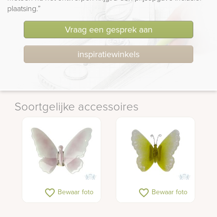
plaatsing.”
Vraag een gesprek aan
inspiratiewinkels
Soortgelijke accessoires
favorite_border
favorite_border
Bewaar foto
Bewaar foto