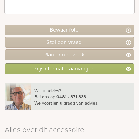
rnen
sieraden
Bewaar foto
Stel
een
vraag
Plan
een
bezoek
Prijsinformatie aanvragen
Wilt u advies?
Bel ons
op
0481 - 371 333
.
We voorzien u graag van advies.
Alles over dit accessoire