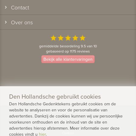
Contact
Over ons
star
star
star
star
star
gemiddelde beoordeling 9.5 van 10
gebaseerd op 1175 reviews
Bekijk alle klantervaringen
Den Hollandsche gebruikt cookies
Den Hollandsche Gedenktekens gebruikt cookies om de
website te analyseren en voor de personalisatie van
© 2026 - Den Hollandsche Gedenktekens
advertenties. Dankzij de cookies kunnen wij uw persoonlijke
voorkeuren onthouden en de inhoud van de site en
Privacy
advertenties hierop afstemmen. Meer informatie over deze
Cookies
cookies vindt u
hier
.