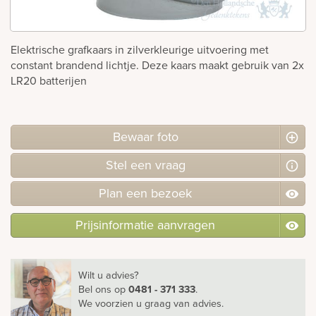
rnen
Elektrische grafkaars in zilverkleurige uitvoering met
sieraden
constant brandend lichtje. Deze kaars maakt gebruik van 2x
LR20 batterijen
Bewaar foto
Stel
een
vraag
Plan
een
bezoek
Prijsinformatie aanvragen
Wilt u advies?
Bel ons
op
0481 - 371 333
.
We voorzien u graag van advies.