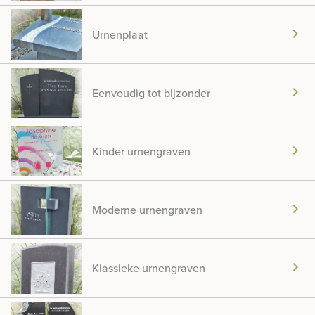
chevron_right
Urnenplaat
chevron_right
Eenvoudig tot bijzonder
chevron_right
Kinder urnengraven
chevron_right
Moderne urnengraven
chevron_right
Klassieke urnengraven