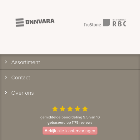
Assortiment
Contact
Over ons
star
star
star
star
star
gemiddelde beoordeling 9.5 van 10
gebaseerd op 1175 reviews
Bekijk alle klantervaringen