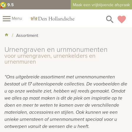
9.5
Maak een vrijblijvende afspraak
close
menu
search
favorite
Menu
rnenmonumenten
Mijn
Assortiment
Home
Urnengraven en urnmonumenten
Assortiment
Fotomap
voor urnengraven, urnenkelders en
urnenmuren
Urnen
Fotoboek
Informatie
Prijzen
Over
“Ons uitgebreide assortiment met urnenmonumenten
bestaat uit 17 uiteenlopende collecties. De voorbeelden die
ons
Winkels
Contact
u op onze website ziet, hebben wij reeds gemaakt. Omdat
Bekijk
we alles op maat maken is dit de plek om inspiratie op te
ook:
doen en meer te weten te komen over de verschillende
materialen, accessoires en stijlen. Ook kunnen we een
rafmonumenten
unieke urnensteen of urnenmonument speciaal voor u
ontwerpen vanuit de wensen die u heeft.
indermonumenten