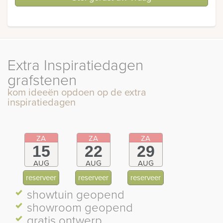
Extra Inspiratiedagen
grafstenen
kom ideeën opdoen op de extra
inspiratiedagen
ZA
ZA
ZA
15
22
29
AUG
AUG
AUG
reserveer
reserveer
reserveer
showtuin geopend
showroom geopend
gratis ontwerp