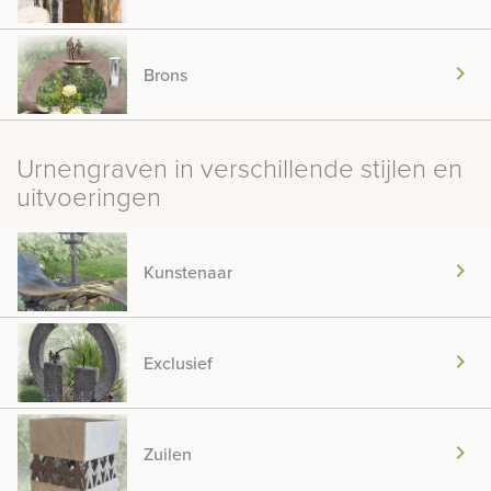
chevron_right
Brons
Urnengraven in verschillende stijlen en
uitvoeringen
chevron_right
Kunstenaar
chevron_right
Exclusief
chevron_right
Zuilen