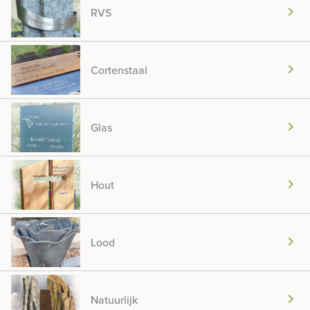
chevron_right
RVS
chevron_right
Cortenstaal
chevron_right
Glas
chevron_right
Hout
chevron_right
Lood
chevron_right
Natuurlijk