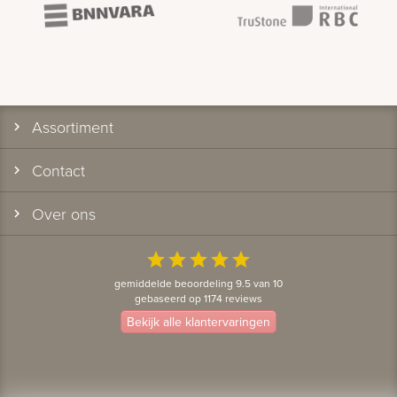
Assortiment
Contact
Over ons
star
star
star
star
star
gemiddelde beoordeling 9.5 van 10
gebaseerd op 1174 reviews
Bekijk alle klantervaringen