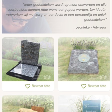
"Ieder gedenkteken wordt op maat ontworpen en alle
voorbeelden kunnen naar wens aangepast worden. Uw ideeën
verwerken wij met zorg en aandacht in een persoonlijk en uniek
gedenkteken."
Leonieke
- Adviseur
Klassiek kort
Urnensteen met
favorite_border
favorite_border
Bewaar foto
Bewaar foto
grafmonument
tekstplaatje