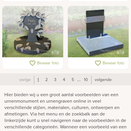
Speelse boom van
Urnengraf met RVS band
favorite_border
favorite_border
Bewaar foto
Bewaar foto
natuursteen voor kinder
urnengraf
...
vorige
1
2
3
4
5
10
volgende
Hier bieden wij u een groot aantal voorbeelden van een
urnenmonument en urnengraven online in veel
verschillende stijlen, materialen, culturen, ontwerpen en
afmetingen. Via het menu en de zoekbalk aan de
linkerzijde kunt u snel navigeren naar de voorbeelden in de
verschillende categorieën. Wanneer een voorbeeld van een