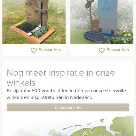
Urnenmonument
Girafje op urnengraf
favorite_border
favorite_border
Bewaar foto
Bewaar foto
monument voor kind
Nog meer inspiratie in onze
winkels
Bekijk ruim 500 voorbeelden in één van onze sfeervolle
winkels en inspiratietuinen in Nederland.
bekijk winkels