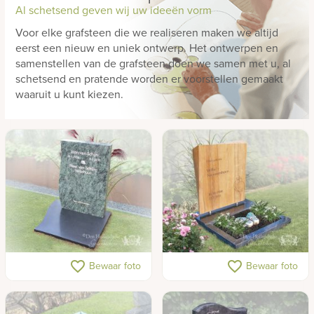
Al schetsend geven wij uw ideeën vorm
Voor elke grafsteen die we realiseren maken we altijd
eerst een nieuw en uniek ontwerp. Het ontwerpen en
samenstellen van de grafsteen doen we samen met u, al
schetsend en pratende worden er voorstellen gemaakt
waaruit u kunt kiezen.
Urnenmonument
Graf van hout
favorite_border
favorite_border
Bewaar foto
Bewaar foto
natuursteen