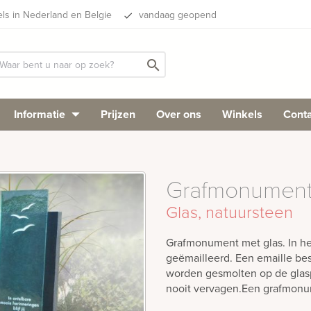
els in Nederland en Belgie
vandaag geopend
done
search
Informatie
Prijzen
Over ons
Winkels
Conta
Grafmonument
Glas, natuursteen
Grafmonument met glas. In het 
geëmailleerd. Een emaille best
worden gesmolten op de glasp
nooit vervagen.Een grafmonu