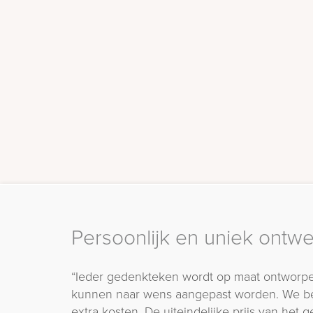
Persoonlijk en uniek ontw
“Ieder gedenkteken wordt op maat ontworpe
kunnen naar wens aangepast worden. We b
extra kosten. De uiteindelijke prijs van het