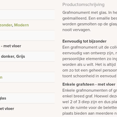
Productomschrijving
Grafmonument met glas. In het 
geëmailleerd. Een emaille best
worden gesmolten op de glasp
jzonder
,
Modern
nooit vervagen.
Eenvoudig tot bijzonder
 - met vloer
Een grafmonument uit de colle
eenvoudig van ontwerp zijn, m
 donker, Grijs
persoonlijke elementen zo i
worden als u wilt. Het is alti
om zo tot een geheel persoon
toont schoonheid in eenvoud 
en
Enkele grafsteen - met vloer
Enkele grafmonumenten of gr
enkel breed graf. Hoewel dez
glas
wel 2 of 3 diep zijn en dus p
van de ruimte voor de belett
et vloer
plaats bieden aan meerdere n