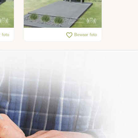
Grafmonument met glas
favorite_border
 foto
Bewaar foto