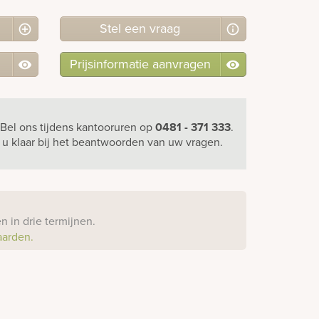
Stel
een
vraag
Prijsinformatie aanvragen
Bel ons
tijdens kantooruren
op
0481 - 371 333
.
r u klaar bij het beantwoorden van uw vragen.
?
 in drie termijnen.
aarden.