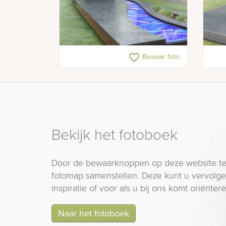
Sierlijk grafmonument met glas en
Graf
favorite_border
Bewaar foto
rvs
Bekijk het fotoboek
Door de bewaarknoppen op deze website te
fotomap samenstellen. Deze kunt u vervolgen
inspiratie of voor als u bij ons komt oriëntere
Naar het fotoboek