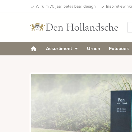
Al ruim 70 jaar betaalbaar design
Inspiratiewink
done
done
Assortiment
Urnen
Fotoboek