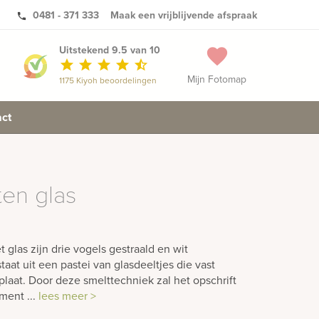
0481 - 371 333
Maak een vrijblijvende afspraak
phone
Uitstekend 9.5 van 10
favorite
star
star
star
star
star_half
Mijn Fotomap
1175 Kiyoh beoordelingen
ct
en glas
glas zijn drie vogels gestraald en wit
aat uit een pastei van glasdeeltjes die vast
laat. Door deze smelttechniek zal het opschrift
ment ...
lees meer >