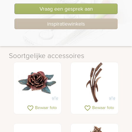
Vraag een gesprek aan
inspiratiewinkels
Soortgelijke accessoires
favorite_border
favorite_border
Bewaar foto
Bewaar foto