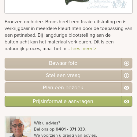
rnen
Bronzen orchidee. Brons heeft een fraaie uitstraling en is
sieraden
verkrijgbaar in meerdere kleurtinten door de toepassing van
een patinabad. Bij langdurige blootstelling aan de
buitenlucht kan het materiaal verkleuren. Dit is een
natuurlijk proces, maar het m...
lees meer >
Bewaar foto
Stel
een
vraag
Plan
een
bezoek
Prijsinformatie aanvragen
Wilt u advies?
Bel ons
op
0481 - 371 333
.
We voorzien u graag van advies.