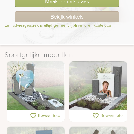
Maak een afspraak
Bekijk winkels
Een adviesgesprek is altijd geheel vrijblijvend en kosteloos
Soortgelijke modellen
Glazen hart in
Modern zuilen
favorite_border
favorite_border
Bewaar foto
Bewaar foto
kindermonument
gedenkteken met foto op
glas