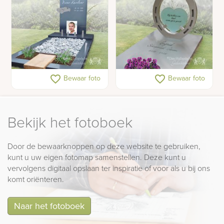
Glazen grafsteen met rvs
Rvs grafsteen met
favorite_border
favorite_border
Bewaar foto
Bewaar foto
auto
hoefijzer en hart
Bekijk het fotoboek
Door de bewaarknoppen op deze website te gebruiken,
kunt u uw eigen fotomap samenstellen. Deze kunt u
vervolgens digitaal opslaan ter inspiratie of voor als u bij ons
komt oriënteren.
Naar het fotoboek