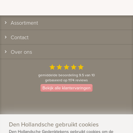
Assortiment
Contact
Over ons
star
star
star
star
star
gemiddelde beoordeling 9.5 van 10
gebaseerd op 1174 reviews
Bekijk alle klantervaringen
Den Hollandsche gebruikt cookies
Den Hollandsche Gedenktekens gebruikt cookies om de