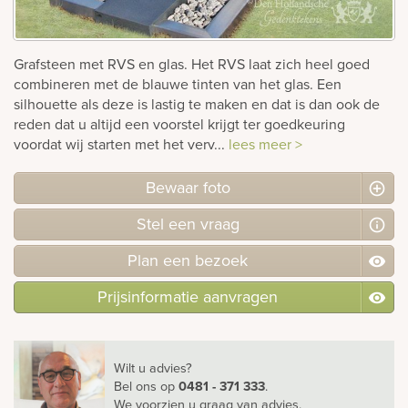
rnen
Grafsteen met RVS en glas. Het RVS laat zich heel goed
sieraden
combineren met de blauwe tinten van het glas. Een
silhouette als deze is lastig te maken en dat is dan ook de
reden dat u altijd een voorstel krijgt ter goedkeuring
voordat wij starten met het verv...
lees meer >
Bewaar foto
Stel
een
vraag
Plan
een
bezoek
Prijsinformatie aanvragen
Wilt u advies?
Bel ons
op
0481 - 371 333
.
We voorzien u graag van advies.