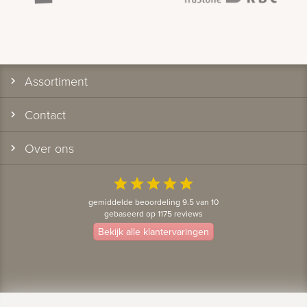
Assortiment
Contact
Over ons
star
star
star
star
star
gemiddelde beoordeling 9.5 van 10
gebaseerd op 1175 reviews
Bekijk alle klantervaringen