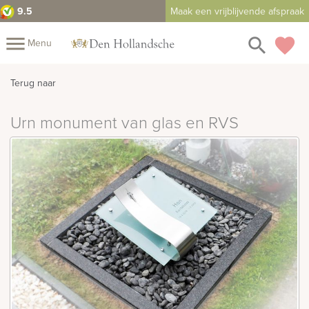
9.5
Maak een vrijblijvende afspraak
close
menu
search
favorite
Menu
rnenmonumenten
Mijn
Terug naar
Home
Urn monument van glas en RVS
Assortiment
Fotomap
Urnen
Fotoboek
Informatie
Prijzen
Over
ons
Winkels
Contact
Bekijk
ook:
rafmonumenten
indermonumenten