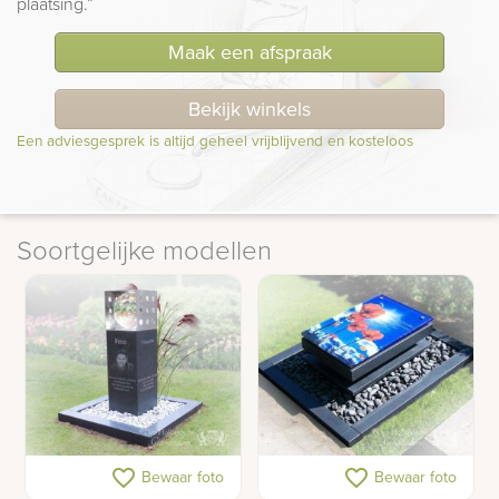
plaatsing.”
Maak een afspraak
Bekijk winkels
Een adviesgesprek is altijd geheel vrijblijvend en kosteloos
Soortgelijke modellen
Urnen gedenkteken
Urnengraf
favorite_border
favorite_border
Bewaar foto
Bewaar foto