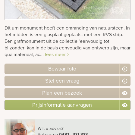
rnen
sieraden
Dit urn monument heeft een omranding van natuursteen. In
het midden is een glasplaat geplaatst met een RVS strip.
Een grafmonument uit de collectie ‘eenvoudig tot
bijzonder’ kan in de basis eenvoudig van ontwerp zijn, maar
qua materiaal, ac...
lees meer >
Bewaar foto
Stel
een
vraag
Plan
een
bezoek
Prijsinformatie aanvragen
Wilt u advies?
Bel ons
op
0481 - 371 333
.