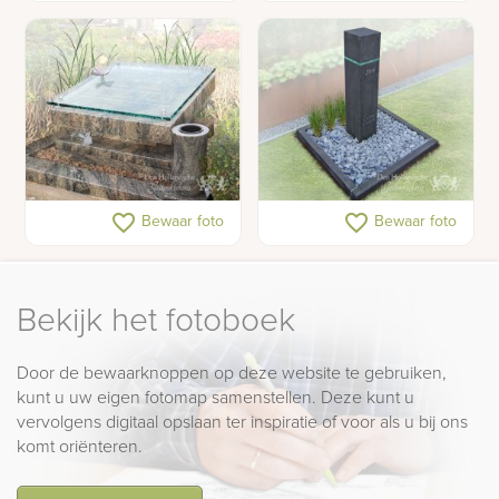
Urnenveldmonumenten
Urnengraf natuurstenen
favorite_border
favorite_border
Bewaar foto
Bewaar foto
met glas
zuil met ingelegd
glasdeel
Bekijk het fotoboek
Door de bewaarknoppen op deze website te gebruiken,
kunt u uw eigen fotomap samenstellen. Deze kunt u
vervolgens digitaal opslaan ter inspiratie of voor als u bij ons
komt oriënteren.