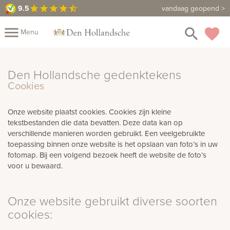
9.5
9.5
Maak een vrijblijvende afspraak
vandaag geopend >
star
star
star
star
star_half
close
menu
search
favorite
Menu
rnenmonumenten
Mijn
Home
Den Hollandsche gedenktekens
Cookies
Assortiment
Fotomap
Urnen
Fotoboek
Informatie
Onze website plaatst cookies. Cookies zijn kleine
tekstbestanden die data bevatten. Deze data kan op
verschillende manieren worden gebruikt. Een veelgebruikte
Prijzen
Over
toepassing binnen onze website is het opslaan van foto’s in uw
fotomap. Bij een volgend bezoek heeft de website de foto’s
ons
Winkels
Contact
voor u bewaard.
Bekijk
ook:
Onze website gebruikt diverse soorten
rafmonumenten
cookies:
indermonumenten