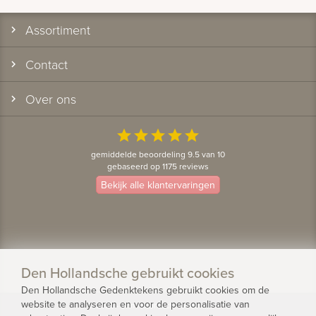
Assortiment
Contact
Over ons
star
star
star
star
star
gemiddelde beoordeling 9.5 van 10
gebaseerd op 1175 reviews
Bekijk alle klantervaringen
Den Hollandsche gebruikt cookies
Den Hollandsche Gedenktekens gebruikt cookies om de
website te analyseren en voor de personalisatie van
© 2026 - Den Hollandsche Gedenktekens