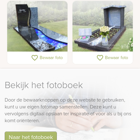
Gedenksteen met glazen
Tempel grafsteen
favorite_border
favorite_border
Bewaar foto
Bewaar foto
rivier
natuursteen
Bekijk het fotoboek
Door de bewaarknoppen op deze website te gebruiken,
kunt u uw eigen fotomap samenstellen. Deze kunt u
vervolgens digitaal opslaan ter inspiratie of voor als u bij ons
komt oriënteren.
Naar het fotoboek