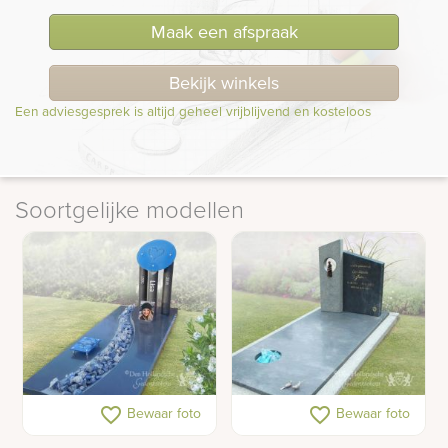
Maak een afspraak
Bekijk winkels
Een adviesgesprek is altijd geheel vrijblijvend en kosteloos
Soortgelijke modellen
Modern gedenkteken
Grafsteen bronzen
favorite_border
favorite_border
Bewaar foto
Bewaar foto
met glazen decoraties
beeldje vogeltjes