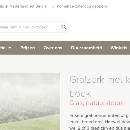
els in Nederland en Belgie
Komende zaterdag geopend
done
search
tie
Prijzen
Over ons
Duurzaamheid
Winkels
Grafzerk met 
boek
Glas, natuursteen
Enkele grafmonumenten of gr
enkel breed graf. Hoewel dez
wel 2 of 3 diep zijn en dus p