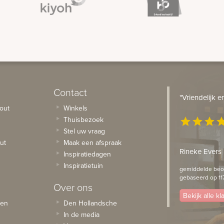
Contact
"Vriendelijk 
out
Winkels
Thuisbezoek
star
star
star
st
Stel uw vraag
ut
Maak een afspraak
Rineke Evers
Inspiratiedagen
Inspiratietuin
gemiddelde beoo
gebaseerd op 11
Over ons
Bekijk alle k
sen
Den Hollandsche
In de media