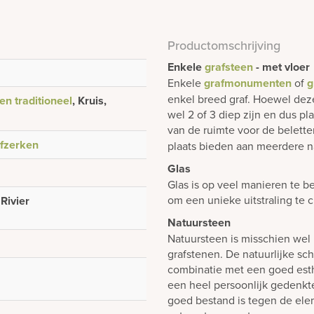
Productomschrijving
Enkele
grafsteen
- met vloer
Enkele
grafmonumenten
of
g
enkel breed graf. Hoewel dez
en traditioneel
, Kruis,
wel 2 of 3 diep zijn en dus p
van de ruimte voor de belett
fzerken
plaats bieden aan meerdere n
Glas
Glas is op veel manieren te b
om een unieke uitstraling te 
Rivier
Natuursteen
Natuursteen is misschien wel 
grafstenen. De natuurlijke sch
combinatie met een goed est
een heel persoonlijk gedenk
goed bestand is tegen de elem