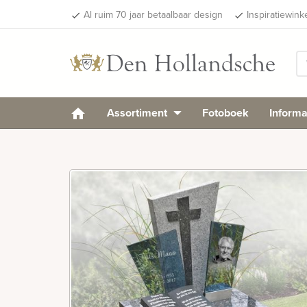
Al ruim 70 jaar betaalbaar design
Inspiratiewink
done
done
Assortiment
Fotoboek
Informa