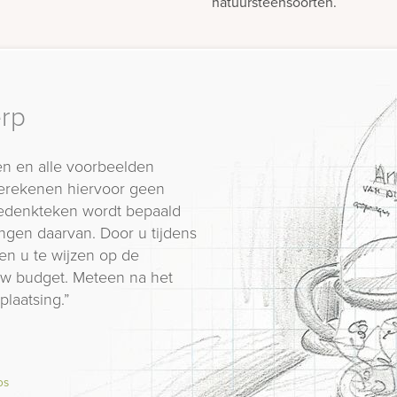
natuursteensoorten.
erp
n en alle voorbeelden
erekenen hiervoor geen
 gedenkteken wordt bepaald
ngen daarvan. Door u tijdens
en u te wijzen op de
 uw budget. Meteen na het
plaatsing.”
os