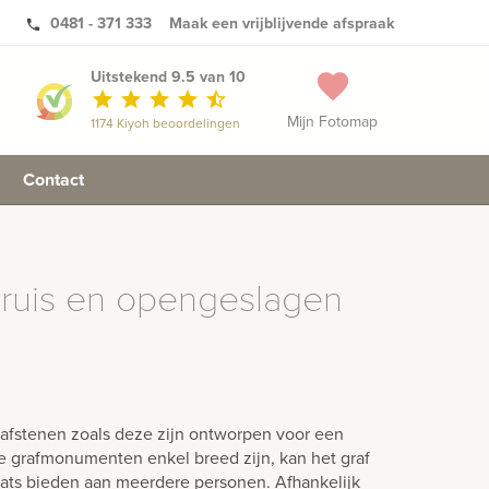
0481 - 371 333
Maak een vrijblijvende afspraak
phone
Uitstekend 9.5 van 10
favorite
star
star
star
star
star_half
Mijn Fotomap
1174 Kiyoh beoordelingen
Contact
kruis en opengeslagen
afstenen zoals deze zijn ontworpen voor een
e grafmonumenten enkel breed zijn, kan het graf
laats bieden aan meerdere personen. Afhankelijk