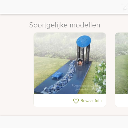
Soortgelijke modellen
Modern gedenkteken met glazen
Graf
favorite_border
Bewaar foto
decoraties