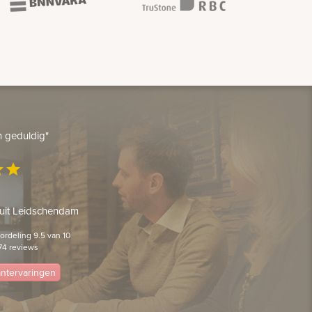
en geduldig"
ar
star
 uit Leidschendam
rdeling 9.5 van 10
74 reviews
lantervaringen