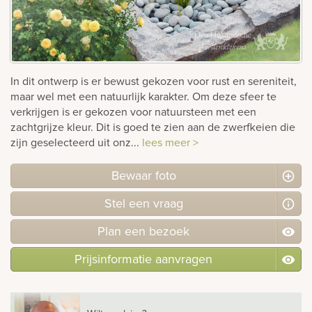
rnen
sieraden
In dit ontwerp is er bewust gekozen voor rust en sereniteit,
maar wel met een natuurlijk karakter. Om deze sfeer te
verkrijgen is er gekozen voor natuursteen met een
zachtgrijze kleur. Dit is goed te zien aan de zwerfkeien die
zijn geselecteerd uit onz...
lees meer >
Bewaar foto
Stel
een
vraag
Plan
een
bezoek
Prijsinformatie aanvragen