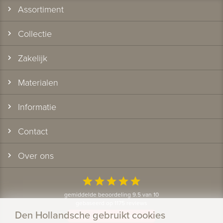
Assortiment
Collectie
Zakelijk
Materialen
Informatie
Contact
Over ons
star
star
star
star
star
gemiddelde beoordeling 9.5 van 10
gebaseerd op 1175 reviews
Den Hollandsche gebruikt cookies
Bekijk alle klantervaringen