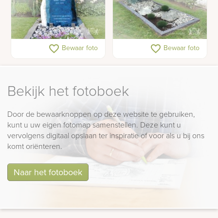
Lichte ruwe gedenksteen
Leisteen grafsteen met
favorite_border
favorite_border
Bewaar foto
Bewaar foto
en blauw glas
glas
Bekijk het fotoboek
Door de bewaarknoppen op deze website te gebruiken,
kunt u uw eigen fotomap samenstellen. Deze kunt u
vervolgens digitaal opslaan ter inspiratie of voor als u bij ons
komt oriënteren.
Naar het fotoboek