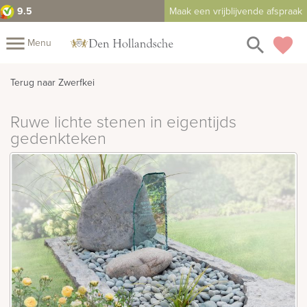
9.5
Maak een vrijblijvende afspraak
close
menu
search
favorite
Menu
rafmonumenten
Mijn
Terug naar Zwerfkei
Home
Ruwe lichte stenen in eigentijds
Assortiment
Fotomap
gedenkteken
Fotoboek
Informatie
Prijzen
Over
ons
Duurzaamheid
Winkels
Contact
Bekijk
ook:
indermonumenten
rnenmonumenten