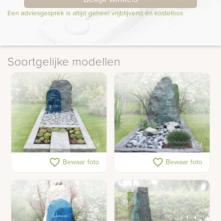
Een adviesgesprek is altijd geheel vrijblijvend en kosteloos
Soortgelijke modellen
Lichtgrijze ruwe
Ruwe grafsteen met
favorite_border
favorite_border
Bewaar foto
Bewaar foto
grafsteen met glas
ruwe glasplaat