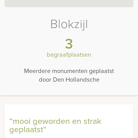
Blokzijl
3
begraafplaatsen
Meerdere monumenten geplaatst
door Den Hollandsche
“mooi geworden en strak
“ Al veel positieve complimenten
geplaatst“
ontvangen“