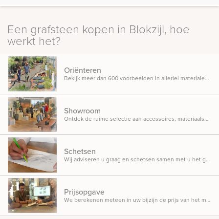
Een grafsteen kopen in Blokzijl, hoe
werkt het?
Oriënteren
Bekijk meer dan 600 voorbeelden in allerlei materialen, ontwerpen en designs opgesteld in onze inspiratietuin.
Showroom
Ontdek de ruime selectie aan accessoires, materiaalsoorten en beletteringsmogelijkheden.
Schetsen
Wij adviseren u graag en schetsen samen met u het gedenkteken dat u in gedachten heeft.
Prijsopgave
We berekenen meteen in uw bijzijn de prijs van het monument, zodat u weet waar u aan toe bent.