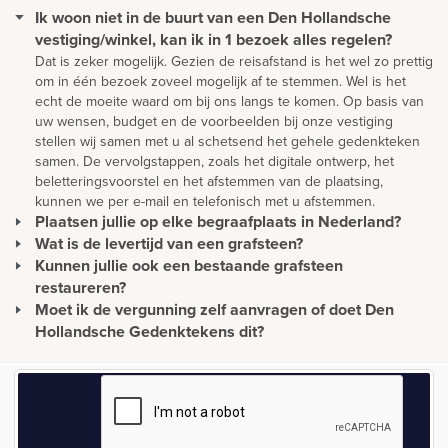
Ik woon niet in de buurt van een Den Hollandsche
vestiging/winkel, kan ik in 1 bezoek alles regelen?
Dat is zeker mogelijk. Gezien de reisafstand is het wel zo prettig
om in één bezoek zoveel mogelijk af te stemmen. Wel is het
echt de moeite waard om bij ons langs te komen. Op basis van
uw wensen, budget en de voorbeelden bij onze vestiging
stellen wij samen met u al schetsend het gehele gedenkteken
samen. De vervolgstappen, zoals het digitale ontwerp, het
beletteringsvoorstel en het afstemmen van de plaatsing,
kunnen we per e-mail en telefonisch met u afstemmen.
Plaatsen jullie op elke begraafplaats in Nederland?
Wat is de levertijd van een grafsteen?
Wij plaatsen monumenten zonder extra kosten in heel
Nederland. Daarnaast plaatsen we monumenten in overleg ook
Kunnen jullie ook een bestaande grafsteen
De levertijd van een gedenkteken wordt met name bepaald
in België en Duitsland. Onze werkwijze is hierop ingericht. Ons
door de mate waarin het materiaal beschikbaar is. Omdat wij met
restaureren?
team van vakmensen plaatst alle soorten monumenten volgens
natuurlijke materiaalsoorten werken die per schip worden
Moet ik de vergunning zelf aanvragen of doet Den
Het is zeker mogelijk om een bestaande grafsteen te
hoge kwaliteitseisen. Zij brengen vrijwel iedere week een
vervoerd vanuit alle delen van de wereld, kunnen levertijden
restaureren. Houdt u wel rekening met kosten voor het afhalen
Hollandsche Gedenktekens dit?
bezoek aan uw regio en zijn dus zeer regelmatig bij u in buurt.
tussen de 7 en 15 weken bedragen.
van de grafsteen en het reinigen van het monument. In veel
Als Den Hollandsche Gedenktekens het monument plaatst,
gevallen is het voordeliger om een nieuwe grafsteen te
nemen wij contact op met de gemeente voor het aanvragen van
ontwerpen dan een bestaande steen te restaureren.
de vergunning.