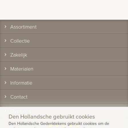
Assortiment
Collectie
Zakelijk
Materialen
Informatie
Contact
Over ons
Den Hollandsche gebruikt cookies
Den Hollandsche Gedenktekens gebruikt cookies om de
star
star
star
star
star