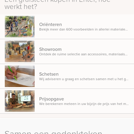
werkt het?
Oriënteren
Bekijk meer dan 600 voorbeelden in allerlei materialen, ontwerpen en designs opgesteld in onze inspiratietuin.
Showroom
Ontdek de ruime selectie aan accessoires, materiaalsoorten en beletteringsmogelijkheden.
Schetsen
Wij adviseren u graag en schetsen samen met u het gedenkteken dat u in gedachten heeft.
Prijsopgave
We berekenen meteen in uw bijzijn de prijs van het monument, zodat u weet waar u aan toe bent.
Samen een gedenkteken