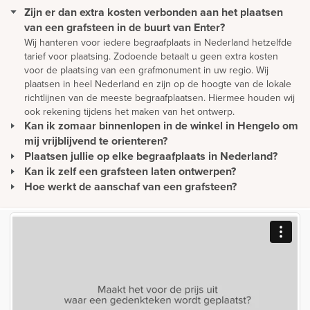
Zijn er dan extra kosten verbonden aan het plaatsen
van een grafsteen in de buurt van Enter?
Wij hanteren voor iedere begraafplaats in Nederland hetzelfde
tarief voor plaatsing. Zodoende betaalt u geen extra kosten
voor de plaatsing van een grafmonument in uw regio. Wij
plaatsen in heel Nederland en zijn op de hoogte van de lokale
richtlijnen van de meeste begraafplaatsen. Hiermee houden wij
ook rekening tijdens het maken van het ontwerp.
Kan ik zomaar binnenlopen in de winkel in Hengelo om
mij vrijblijvend te orienteren?
Plaatsen jullie op elke begraafplaats in Nederland?
U kunt gewoon langskomen om rustig ideeën op te doen en te
oriënteren. Wilt u advies? Dan is het verstandig om een afspraak
Kan ik zelf een grafsteen laten ontwerpen?
Wij plaatsen monumenten zonder extra kosten in heel
te maken. Zo hoeft u niet onnodig te wachten en wordt u direct
Nederland. Daarnaast plaatsen we monumenten in overleg ook
Hoe werkt de aanschaf van een grafsteen?
Een mooie en persoonlijke grafsteen moet natuurlijk eerst
geholpen.
in België en Duitsland. Onze werkwijze is hierop ingericht. Ons
ontworpen worden. We bieden u de mogelijkheid om vanuit uw
De aanschaf van een grafmonument begint vaak bij de
team van vakmensen plaatst alle soorten monumenten volgens
eigen ontwerp een gedenkteken te realiseren maar u kunt er
orieëntatie. Daarna verwerken wij ideeën die u heeft in een
hoge kwaliteitseisen. Zij brengen vrijwel iedere week een
natuurlijk ook voor kiezen om het ontwerp geheel vrijblijvend
vrijblijvend ontwerp. U ontvangt een prijsopgave een een
bezoek aan uw regio en zijn dus zeer regelmatig bij u in buurt.
en gratis door onze adviseurs te laten maken. We staan open
digitaal voorstel. Na goedkeuring onderhouden wij contact met
voor al uw ideeën.
de gemeente voor de vergunning en met de begraafplaats voor
de plaatsing van het monument.