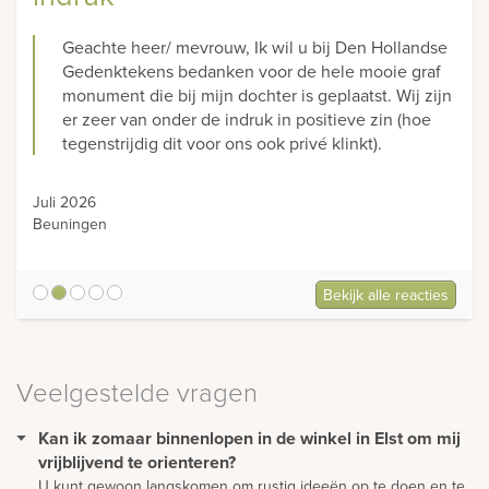
Geachte heer/ mevrouw, Ik wil u bij Den Hollandse
Gedenktekens bedanken voor de hele mooie graf
monument die bij mijn dochter is geplaatst. Wij zijn
er zeer van onder de indruk in positieve zin (hoe
tegenstrijdig dit voor ons ook privé klinkt).
Juli 2026
Beuningen
Bekijk alle reacties
5
Veelgestelde vragen
Kan ik zomaar binnenlopen in de winkel in Elst om mij
vrijblijvend te orienteren?
U kunt gewoon langskomen om rustig ideeën op te doen en te