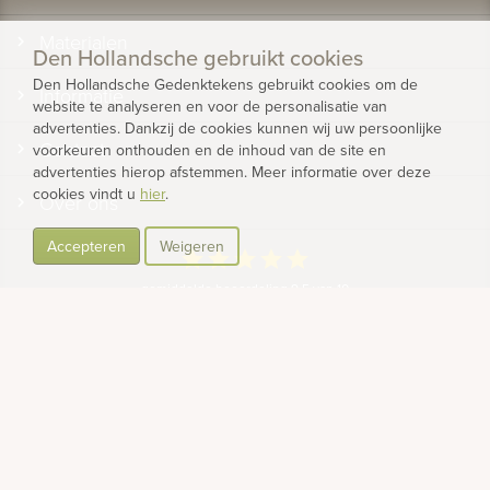
Materialen
Den Hollandsche gebruikt cookies
Den Hollandsche Gedenktekens gebruikt cookies om de
Informatie
website te analyseren en voor de personalisatie van
advertenties. Dankzij de cookies kunnen wij uw persoonlijke
Contact
voorkeuren onthouden en de inhoud van de site en
advertenties hierop afstemmen. Meer informatie over deze
cookies vindt u
hier
.
Over ons
Accepteren
Weigeren
star
star
star
star
star
gemiddelde beoordeling 9.5 van 10
gebaseerd op 1175 reviews
Bekijk alle klantervaringen
© 2026 - Den Hollandsche Gedenktekens
Privacy
Cookies