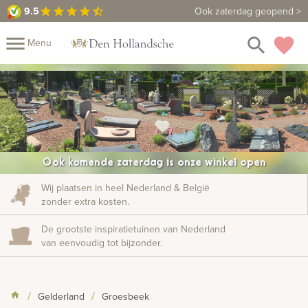
9.5
9.5
Maak een vrijblijvende afspraak
Ook zaterdag geopend >
star
star
star
star
star_half
close
menu
search
favorite
Menu
rafmonumenten
Komende zaterdag: Extra inspiratiedagen
arrow_forward
Mijn
Home
Assortiment
Fotomap
Fotoboek
Informatie
Ook komende zaterdag is onze winkel open
Prijzen
Over
Wij plaatsen in heel Nederland & België
zonder extra kosten.
ons
Duurzaamheid
Winkels
Contact
Bekijk
De grootste inspiratietuinen van Nederland
ook:
van eenvoudig tot bijzonder.
indermonumenten
Gelderland
Groesbeek
rnenmonumenten