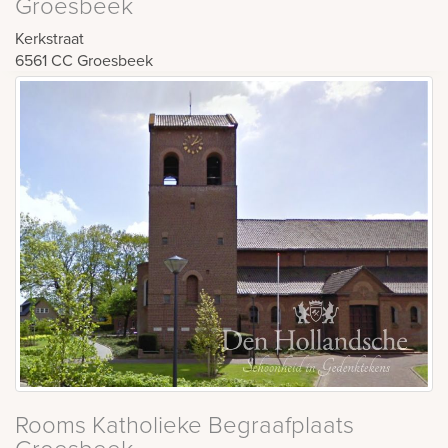
Groesbeek
Kerkstraat
6561 CC
Groesbeek
Rooms Katholieke Begraafplaats
Groesbeek