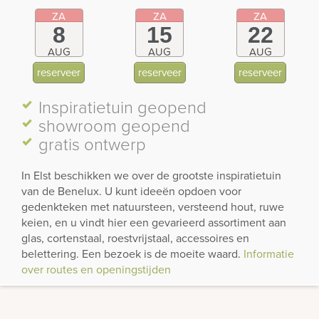
ZA
ZA
ZA
8
15
22
AUG
AUG
AUG
reserveer
reserveer
reserveer
Inspiratietuin
geopend
showroom
geopend
gratis ontwerp
In Elst beschikken we over de grootste inspiratietuin
van de Benelux. U kunt ideeën opdoen voor
gedenkteken met natuursteen, versteend hout, ruwe
keien, en u vindt hier een gevarieerd assortiment aan
glas, cortenstaal, roestvrijstaal, accessoires en
belettering. Een bezoek is de moeite waard.
Informatie
over routes en openingstijden