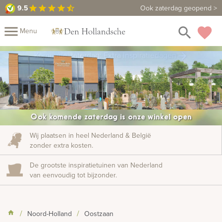
9.5
9.5
Maak een vrijblijvende afspraak
Ook zaterdag geopend >
star
star
star
star
star_half
close
menu
search
favorite
Menu
rafmonumenten
Komende zaterdag: Extra inspiratiedagen
arrow_forward
Mijn
Home
Assortiment
Fotomap
Fotoboek
Informatie
Ook komende zaterdag is onze winkel open
Prijzen
Over
Wij plaatsen in heel Nederland & België
zonder extra kosten.
ons
Duurzaamheid
Winkels
Contact
Bekijk
De grootste inspiratietuinen van Nederland
ook:
van eenvoudig tot bijzonder.
indermonumenten
Noord-Holland
Oostzaan
rnenmonumenten