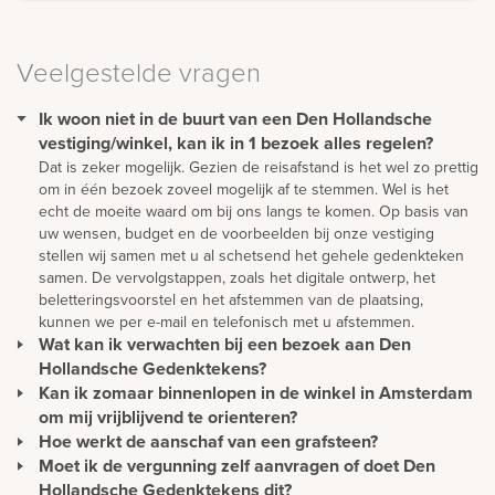
Veelgestelde vragen
Ik woon niet in de buurt van een Den Hollandsche
vestiging/winkel, kan ik in 1 bezoek alles regelen?
Dat is zeker mogelijk. Gezien de reisafstand is het wel zo prettig
om in één bezoek zoveel mogelijk af te stemmen. Wel is het
echt de moeite waard om bij ons langs te komen. Op basis van
uw wensen, budget en de voorbeelden bij onze vestiging
stellen wij samen met u al schetsend het gehele gedenkteken
samen. De vervolgstappen, zoals het digitale ontwerp, het
beletteringsvoorstel en het afstemmen van de plaatsing,
kunnen we per e-mail en telefonisch met u afstemmen.
Wat kan ik verwachten bij een bezoek aan Den
Hollandsche Gedenktekens?
Kan ik zomaar binnenlopen in de winkel in Amsterdam
In een prettige sfeer en in alle rust kunt u de vele voorbeelden
in één van onze showrooms bekijken. U vindt er een grote
om mij vrijblijvend te orienteren?
selectie aan materialen, accessoires, beelden, lantaarns,
Hoe werkt de aanschaf van een grafsteen?
U kunt gewoon langskomen om rustig ideeën op te doen en te
beletteringsvoorbeelden en nog veel meer. In onze
oriënteren. Wilt u advies? Dan is het verstandig om een afspraak
Moet ik de vergunning zelf aanvragen of doet Den
De aanschaf van een grafmonument begint vaak bij de
inspiratietuinen in o.a. Elst. Tilburg, Wezep en Rotterdam kunt u
te maken. Zo hoeft u niet onnodig te wachten en wordt u direct
orieëntatie. Daarna verwerken wij ideeën die u heeft in een
Hollandsche Gedenktekens dit?