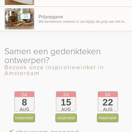
Prijsopgave
We berekenen meteen in uw bijzijn de prijs van het monument, zodat u weet waar u aan toe bent.
Samen een gedenkteken
ontwerpen?
Bezoek onze inspiratiewinkel in
Amsterdam
ZA
ZA
ZA
8
15
22
AUG
AUG
AUG
reserveer
reserveer
reserveer
showroom
geopend