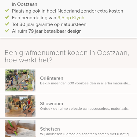
in Oostzaan
Plaatsing ook in heel Nederland zonder extra kosten
Een beoordeling van
9,5 op Kiyoh
Tot 30 jaar garantie op natuursteen
Al ruim 79 jaar betaalbaar design
Een grafmonument kopen in Oostzaan,
hoe werkt het?
Oriënteren
Bekijk meer dan 600 voorbeelden in allerlei materialen, ontwerpen en designs opgesteld in onze inspiratietuin.
Showroom
Ontdek de ruime selectie aan accessoires, materiaalsoorten en beletteringsmogelijkheden.
Schetsen
Wij adviseren u graag en schetsen samen met u het gedenkteken dat u in gedachten heeft.