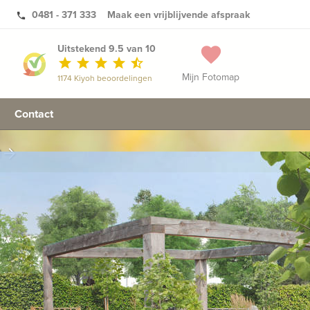
0481 - 371 333
Maak een vrijblijvende afspraak
phone
Uitstekend 9.5 van 10
favorite
star
star
star
star
star_half
Mijn Fotomap
1174 Kiyoh beoordelingen
Contact
n
arrow_forward