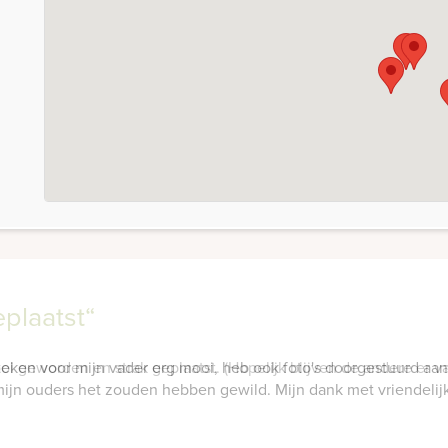
plaatst“
geworden en strak geplaatst. (Hopelijk blijven de andere er va