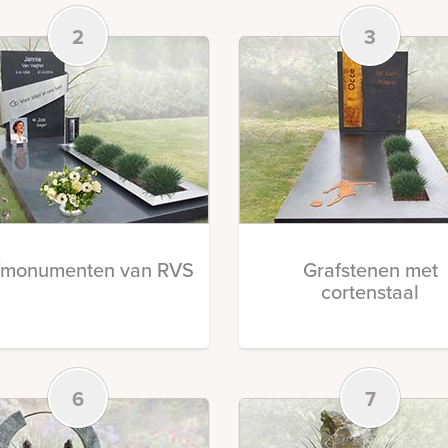
2
3
fmonumenten van RVS
Grafstenen met
cortenstaal
6
7