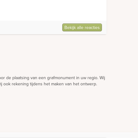
Bekijk alle reacties
voor de plaatsing van een grafmonument in uw regio. Wij
ij ook rekening tijdens het maken van het ontwerp.
aak te maken. Zo hoeft u niet onnodig te wachten en
igen ontwerp een gedenkteken te realiseren maar u
n open voor al uw ideeën.
 grafsteen en het reinigen van het monument. In veel
de vergunning.