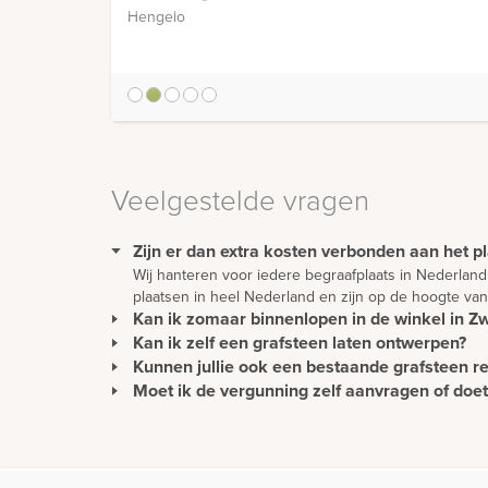
1
2
3
4
5
Veelgestelde vragen
Zijn er dan extra kosten verbonden aan het p
Wij hanteren voor iedere begraafplaats in Nederland
plaatsen in heel Nederland en zijn op de hoogte van
Kan ik zomaar binnenlopen in de winkel in Zwo
Kan ik zelf een grafsteen laten ontwerpen?
U kunt gewoon langskomen om rustig ideeën op te do
wordt u direct geholpen.
Kunnen jullie ook een bestaande grafsteen r
Een mooie en persoonlijke grafsteen moet natuurli
kunt er natuurlijk ook voor kiezen om het ontwerp g
Moet ik de vergunning zelf aanvragen of do
Het is zeker mogelijk om een bestaande grafsteen t
gevallen is het voordeliger om een nieuwe grafstee
Als Den Hollandsche Gedenktekens het monument pl