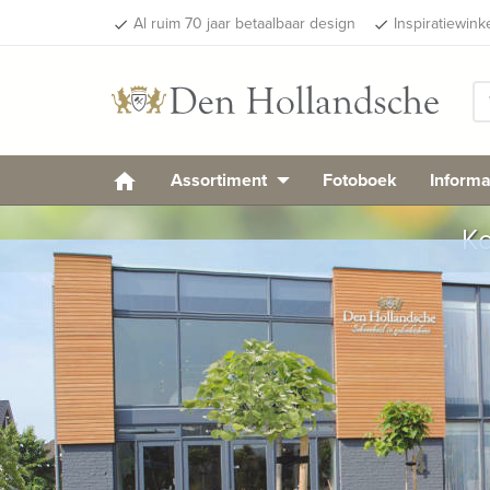
Al ruim 70 jaar betaalbaar design
Inspiratiewink
done
done
Assortiment
Fotoboek
Informa
Ko