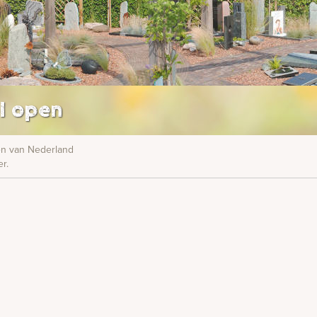
l open
nen van Nederland
r.