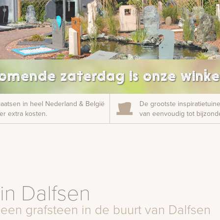
omende zaterdag is onze winke
laatsen in heel Nederland & België
De grootste inspiratietui
r extra kosten.
van eenvoudig tot bijzonde
in Dalfsen
 een grafsteen in de buurt van Dalfsen