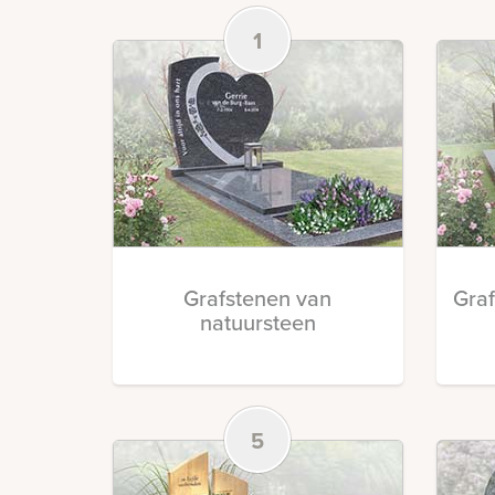
1
Grafstenen van
Gra
natuursteen
5