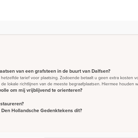
laatsen van een grafsteen in de buurt van Dalfsen?
 hetzelfde tarief voor plaatsing. Zodoende betaalt u geen extra kosten 
 de lokale richtlijnen van de meeste begraafplaatsen. Hiermee houden w
lle om mij vrijblijvend te orienteren?
en en te oriënteren. Wilt u advies? Dan is het verstandig om een afspr
estaureren?
jk eerst ontworpen worden. We bieden u de mogelijkheid om vanuit uw e
eheel vrijblijvend en gratis door onze adviseurs te laten maken. We staa
et Den Hollandsche Gedenktekens dit?
e restaureren. Houdt u wel rekening met kosten voor het afhalen van de
n te ontwerpen dan een bestaande steen te restaureren.
aatst, nemen wij contact op met de gemeente voor het aanvragen van 