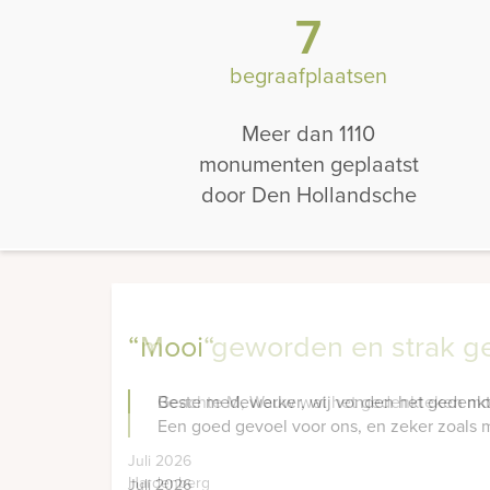
7
begraafplaatsen
Meer dan 1110
monumenten geplaatst
door Den Hollandsche
“mooi geworden en strak ge
Geachte M, Wauw wat het gedenkteken mooi 
Juli 2026
Hardenberg