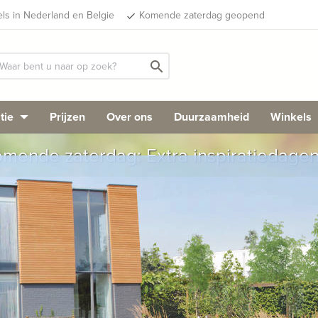
els in Nederland en Belgie
Komende zaterdag geopend
done
search
tie
Prijzen
Over ons
Duurzaamheid
Winkels
mende zaterdag: Extra inspiratiedage