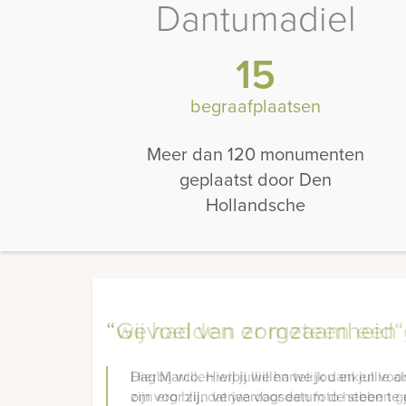
Dantumadiel
15
begraafplaatsen
Meer dan 120 monumenten
geplaatst door Den
Hollandsche
“wij hadden er meteen een 
Hierbij willen wij jullie hartelijk danken 
zijn erg blij, dat we voor een foto hebben