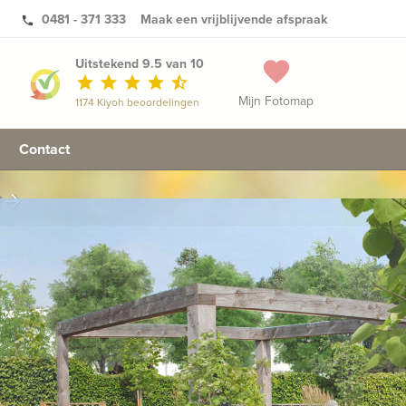
0481 - 371 333
Maak een vrijblijvende afspraak
phone
Uitstekend 9.5 van 10
favorite
star
star
star
star
star_half
Mijn Fotomap
1174 Kiyoh beoordelingen
Contact
n
arrow_forward