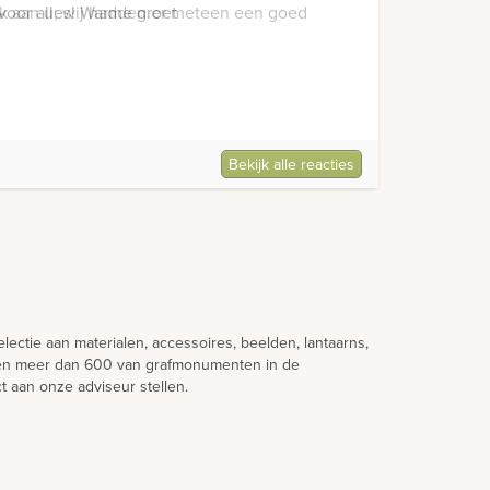
ek aan u; wij hadden er meteen een goed
Bekijk alle reacties
lectie aan materialen, accessoires, beelden, lantaarns,
ndien meer dan 600 van grafmonumenten in de
t aan onze adviseur stellen.
aak te maken. Zo hoeft u niet onnodig te wachten en
atuurlijke materiaalsoorten werken die per schip
nd ontwerp. U ontvangt een prijsopgave een een digitaal