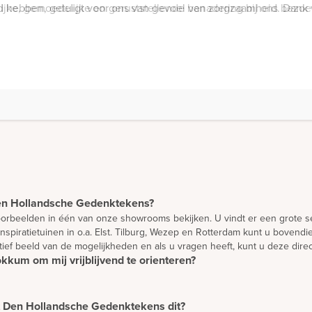
jke, gemoedelijke en geruststellende benadering bij ons bezo
Den Hollandsche Gedenktekens?
 voorbeelden in één van onze showrooms bekijken. U vindt er een grote se
inspiratietuinen in o.a. Elst. Tilburg, Wezep en Rotterdam kunt u bove
atief beeld van de mogelijkheden en als u vragen heeft, kunt u deze direc
kkum om mij vrijblijvend te orienteren?
en en te oriënteren. Wilt u advies? Dan is het verstandig om een afspr
aald door de mate waarin het materiaal beschikbaar is. Omdat wij met n
unnen levertijden tussen de 7 en 15 weken bedragen.
et Den Hollandsche Gedenktekens dit?
 orieëntatie. Daarna verwerken wij ideeën die u heeft in een vrijblijve