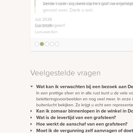
Jeroen ook nog bedanken voor uw vriendeli
gevoel over. Dank u wel.
Juli 2026
Leeuwarden
1
2
3
4
5
Veelgestelde vragen
Wat kan ik verwachten bij een bezoek aan 
In een prettige sfeer en in alle rust kunt u de vele
beletteringsvoorbeelden en nog veel meer. In onze 
buitenlucht bekijken. Zo krijgt u echt een represent
Kan ik zomaar binnenlopen in de winkel in Do
Wat is de levertijd van een grafsteen?
U kunt gewoon langskomen om rustig ideeën op te do
wordt u direct geholpen.
Hoe werkt de aanschaf van een grafsteen?
De levertijd van een gedenkteken wordt met name bep
worden vervoerd vanuit alle delen van de wereld, k
Moet ik de vergunning zelf aanvragen of do
De aanschaf van een grafmonument begint vaak bij de