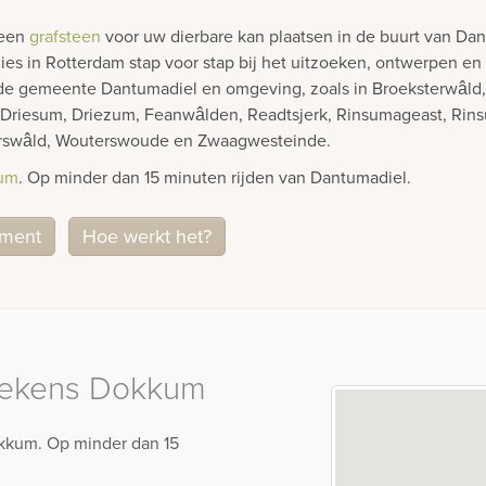
 een
grafsteen
voor uw dierbare kan plaatsen in de buurt van Da
ies in Rotterdam stap voor stap bij het uitzoeken, ontwerpen en
in de gemeente Dantumadiel en omgeving, zoals in Broeksterwâl
riesum, Driezum, Feanwâlden, Readtsjerk, Rinsumageast, Rins
erswâld, Wouterswoude en Zwaagwesteinde.
um
. Op minder dan 15 minuten rijden van Dantumadiel.
iment
Hoe werkt het?
tekens Dokkum
okkum. Op minder dan 15