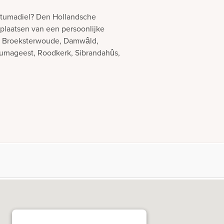
ntumadiel? Den Hollandsche
 plaatsen van een persoonlijke
d, Broeksterwoude, Damwâld,
umageest, Roodkerk, Sibrandahûs,