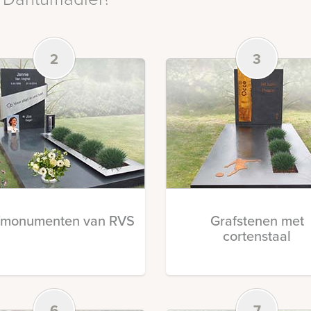
2
3
fmonumenten van RVS
Grafstenen met
cortenstaal
6
7