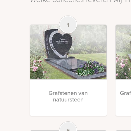
1
Grafstenen van
Gra
natuursteen
5