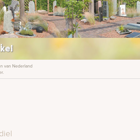
kel
nen van Nederland
r.
diel