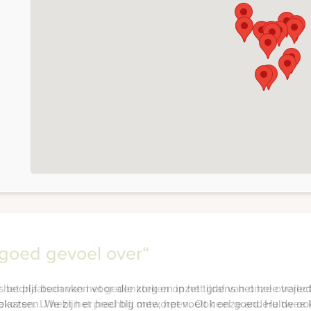
goed gevoel over“
voor het plaatsen van het gedenkteken op het graf van onze overl
 gekozen. U hebt het prachtig ontworpen. Ook onze andere twee 