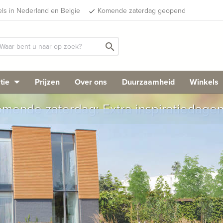
els in Nederland en Belgie
Komende zaterdag geopend
done
search
tie
Prijzen
Over ons
Duurzaamheid
Winkels
mende zaterdag: Extra inspiratiedage