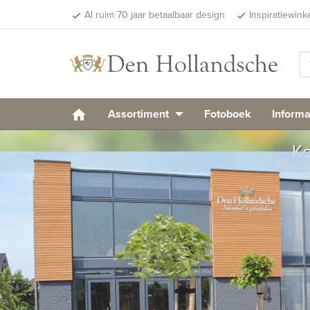
Al ruim 70 jaar betaalbaar design
Inspiratiewink
done
done
Assortiment
Fotoboek
Informa
Ko