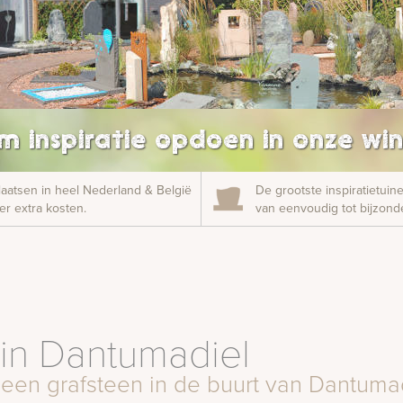
m inspiratie opdoen in onze win
laatsen in heel Nederland & België
De grootste inspiratietui
r extra kosten.
van eenvoudig tot bijzonde
in Dantumadiel
 een grafsteen in de buurt van Dantuma