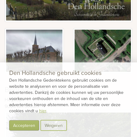
Den Hollandsche gebruikt cookies
Den Hollandsche Gedenktekens gebruikt cookies om de
website te analyseren en voor de personalisatie van
Begraafplaats Jellum
advertenties. Dankzij de cookies kunnen wij uw persoonlijke
voorkeuren onthouden en de inhoud van de site en
Hegedyk
advertenties hierop afstemmen. Meer informatie over deze
9026 BA
Jellum
cookies vindt u
hier
.
Accepteren
Weigeren