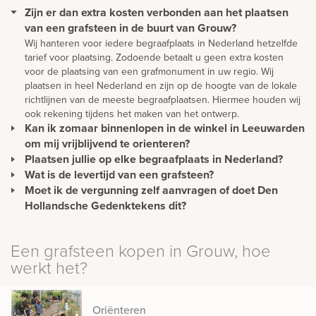
Zijn er dan extra kosten verbonden aan het plaatsen
van een grafsteen in de buurt van Grouw?
Wij hanteren voor iedere begraafplaats in Nederland hetzelfde
tarief voor plaatsing. Zodoende betaalt u geen extra kosten
voor de plaatsing van een grafmonument in uw regio. Wij
plaatsen in heel Nederland en zijn op de hoogte van de lokale
richtlijnen van de meeste begraafplaatsen. Hiermee houden wij
ook rekening tijdens het maken van het ontwerp.
Kan ik zomaar binnenlopen in de winkel in Leeuwarden
om mij vrijblijvend te orienteren?
Plaatsen jullie op elke begraafplaats in Nederland?
U kunt gewoon langskomen om rustig ideeën op te doen en te
oriënteren. Wilt u advies? Dan is het verstandig om een afspraak
Wat is de levertijd van een grafsteen?
Wij plaatsen monumenten zonder extra kosten in heel
te maken. Zo hoeft u niet onnodig te wachten en wordt u direct
Nederland. Daarnaast plaatsen we monumenten in overleg ook
Moet ik de vergunning zelf aanvragen of doet Den
De levertijd van een gedenkteken wordt met name bepaald
geholpen.
in België en Duitsland. Onze werkwijze is hierop ingericht. Ons
door de mate waarin het materiaal beschikbaar is. Omdat wij met
Hollandsche Gedenktekens dit?
team van vakmensen plaatst alle soorten monumenten volgens
natuurlijke materiaalsoorten werken die per schip worden
Als Den Hollandsche Gedenktekens het monument plaatst,
hoge kwaliteitseisen. Zij brengen vrijwel iedere week een
vervoerd vanuit alle delen van de wereld, kunnen levertijden
nemen wij contact op met de gemeente voor het aanvragen van
bezoek aan uw regio en zijn dus zeer regelmatig bij u in buurt.
Een grafsteen kopen in Grouw, hoe
tussen de 7 en 15 weken bedragen.
de vergunning.
werkt het?
Oriënteren