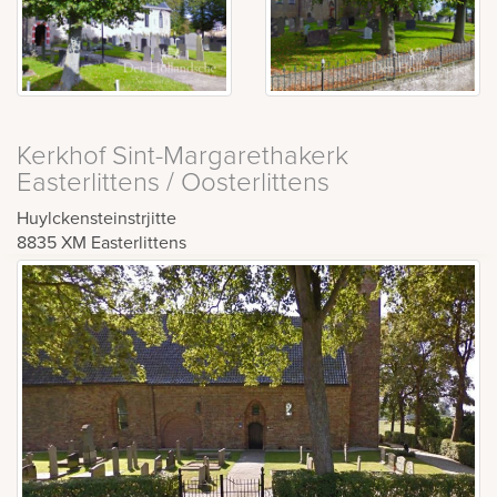
Kerkhof Sint-Margarethakerk
Easterlittens / Oosterlittens
Huylckensteinstrjitte
8835 XM
Easterlittens