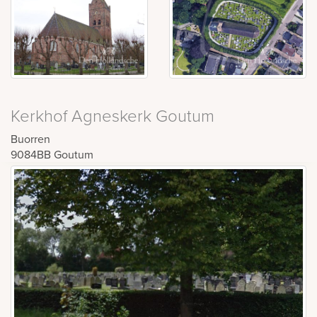
Kerkhof Agneskerk Goutum
Buorren
9084BB
Goutum