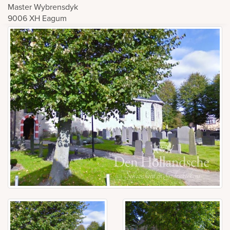
Master Wybrensdyk
9006 XH
Eagum