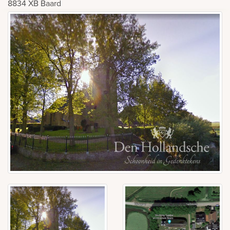
8834 XB
Baard