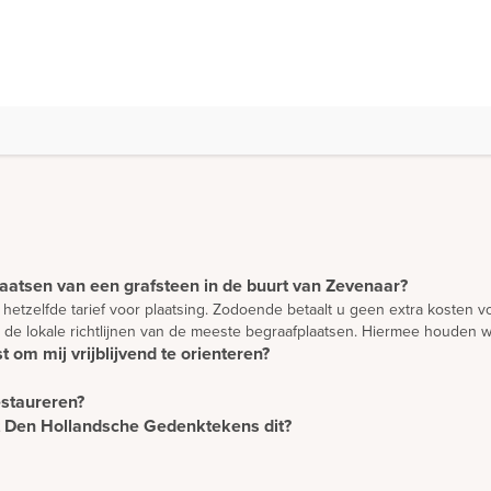
laatsen van een grafsteen in de buurt van Zevenaar?
 hetzelfde tarief voor plaatsing. Zodoende betaalt u geen extra kosten 
 de lokale richtlijnen van de meeste begraafplaatsen. Hiermee houden w
 om mij vrijblijvend te orienteren?
en en te oriënteren. Wilt u advies? Dan is het verstandig om een afspr
estaureren?
aald door de mate waarin het materiaal beschikbaar is. Omdat wij met n
unnen levertijden tussen de 7 en 15 weken bedragen.
et Den Hollandsche Gedenktekens dit?
e restaureren. Houdt u wel rekening met kosten voor het afhalen van de
n te ontwerpen dan een bestaande steen te restaureren.
aatst, nemen wij contact op met de gemeente voor het aanvragen van 