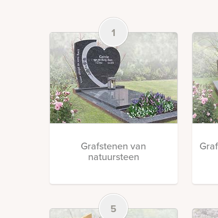
1
Grafstenen van
Gra
natuursteen
5