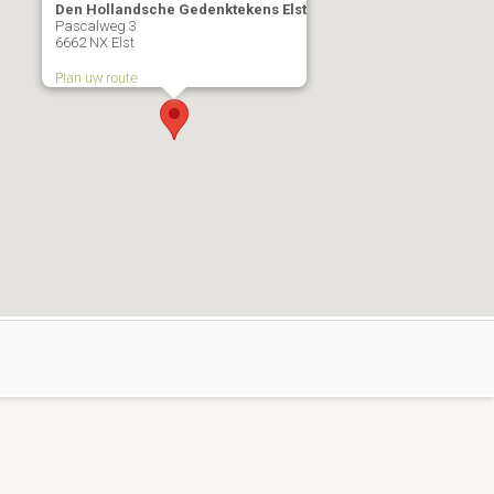
Den Hollandsche Gedenktekens Elst
Pascalweg 3
6662 NX Elst
Plan uw route