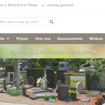
els in Nederland en Belgie
vandaag geopend
done
search
tie
Prijzen
Over ons
Duurzaamheid
Winkels
Vandaag: Extra inspiratiedagen
arrow_forward