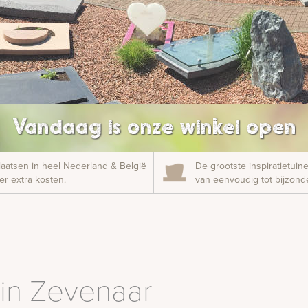
Vandaag is onze winkel open
laatsen in heel Nederland & België
De grootste inspiratietui
r extra kosten.
van eenvoudig tot bijzonde
in Zevenaar