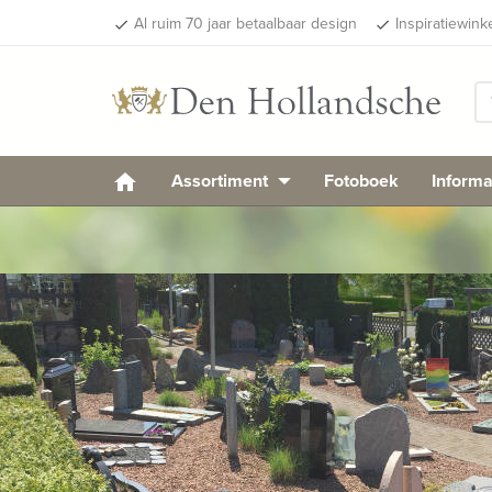
Al ruim 70 jaar betaalbaar design
Inspiratiewink
done
done
Assortiment
Fotoboek
Informa