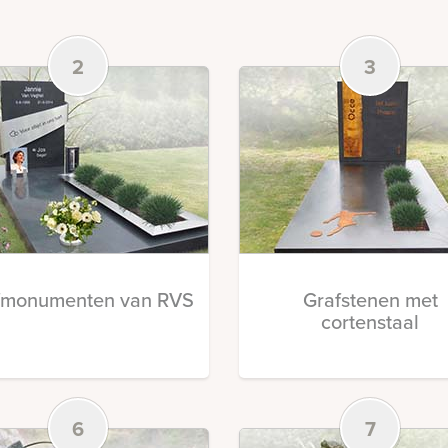
2
3
fmonumenten van RVS
Grafstenen met
cortenstaal
6
7