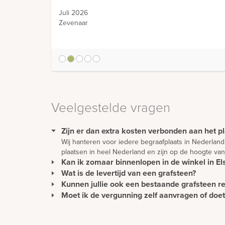
Juli 2026
Zevenaar
1
2
3
4
5
Veelgestelde vragen
Zijn er dan extra kosten verbonden aan het p
Wij hanteren voor iedere begraafplaats in Nederland
plaatsen in heel Nederland en zijn op de hoogte van
Kan ik zomaar binnenlopen in de winkel in Elst
Wat is de levertijd van een grafsteen?
U kunt gewoon langskomen om rustig ideeën op te do
wordt u direct geholpen.
Kunnen jullie ook een bestaande grafsteen r
De levertijd van een gedenkteken wordt met name bep
worden vervoerd vanuit alle delen van de wereld, k
Moet ik de vergunning zelf aanvragen of do
Het is zeker mogelijk om een bestaande grafsteen t
gevallen is het voordeliger om een nieuwe grafstee
Als Den Hollandsche Gedenktekens het monument pl