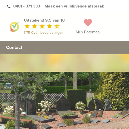
0481 - 371 333
Maak een vrijblijvende afspraak
phone
Uitstekend 9.5 van 10
favorite
star
star
star
star
star_half
Mijn Fotomap
1175 Kiyoh beoordelingen
Contact