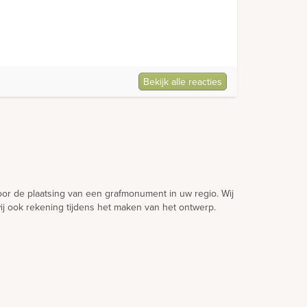
Bekijk alle reacties
voor de plaatsing van een grafmonument in uw regio. Wij
ij ook rekening tijdens het maken van het ontwerp.
aak te maken. Zo hoeft u niet onnodig te wachten en
atuurlijke materiaalsoorten werken die per schip
 grafsteen en het reinigen van het monument. In veel
de vergunning.