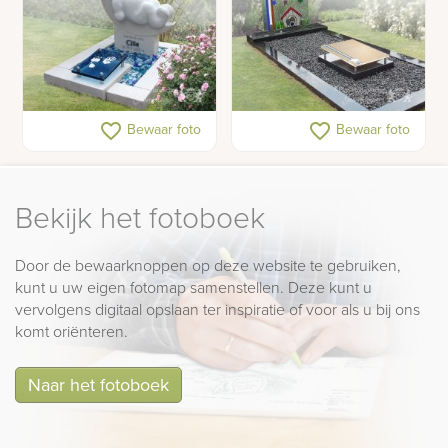
Lief gedenkteken voor
Kindergrafmonument
favorite_border
favorite_border
Bewaar foto
Bewaar foto
een baby of peuter
Bekijk het fotoboek
Door de bewaarknoppen op deze website te gebruiken,
kunt u uw eigen fotomap samenstellen. Deze kunt u
vervolgens digitaal opslaan ter inspiratie of voor als u bij ons
komt oriënteren.
Naar het fotoboek