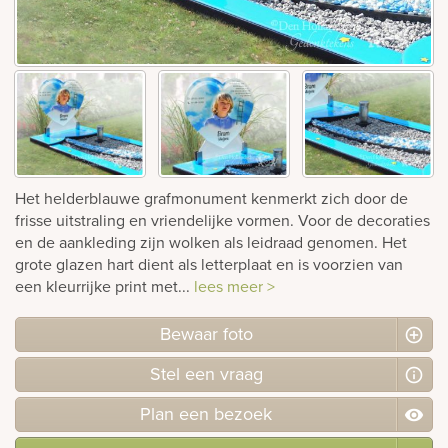
rnen
sieraden
Het helderblauwe grafmonument kenmerkt zich door de
frisse uitstraling en vriendelijke vormen. Voor de decoraties
en de aankleding zijn wolken als leidraad genomen. Het
grote glazen hart dient als letterplaat en is voorzien van
een kleurrijke print met...
lees meer >
Bewaar foto
Stel
een
vraag
Plan
een
bezoek