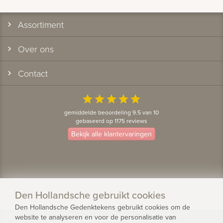
Assortiment
Over ons
Contact
star
star
star
star
star
gemiddelde beoordeling 9.5 van 10
gebaseerd op 1175 reviews
Bekijk alle klantervaringen
Den Hollandsche gebruikt cookies
Den Hollandsche Gedenktekens gebruikt cookies om de
website te analyseren en voor de personalisatie van
© 2026 - Den Hollandsche Gedenktekens