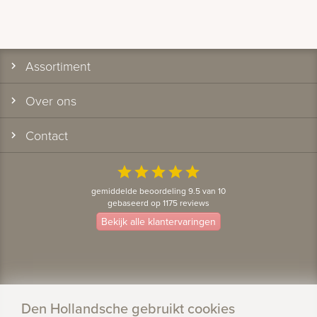
Assortiment
Over ons
Contact
star
star
star
star
star
gemiddelde beoordeling 9.5 van 10
gebaseerd op 1175 reviews
Bekijk alle klantervaringen
Den Hollandsche gebruikt cookies