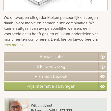
rnen
We ontwerpen elk gedenkteken persoonlijk en zorgen
sieraden
daarbij voor mooie en harmonieuze combinaties. We
kunnen uitgaan van uw persoonlijke wensen, een
voorbeeld dat u heeft gezien of u kunt onderdelen van
monumenten combineren. Denk hierbij bijvoorbeeld a...
lees meer >
Bewaar foto
Stel
een
vraag
Plan
een
bezoek
Prijsinformatie aanvragen
Wilt u advies?
Bel ons
op
0481 - 371 333
.