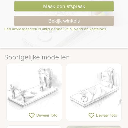
Maak een afspraak
Bekijk winkels
Een adviesgesprek is altijd geheel vrijblijvend en kosteloos
Soortgelijke modellen
Schetsontwerp
Schetsontwerp bloem op
favorite_border
favorite_border
Bewaar foto
Bewaar foto
grafmonument met
grafsteen
beeldje