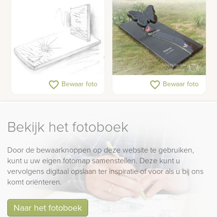
Schetsontwerp
Kindergrafsteen met
favorite_border
favorite_border
Bewaar foto
Bewaar foto
grafmonument met
vlinder
zeilboot en zon
Bekijk het fotoboek
Door de bewaarknoppen op deze website te gebruiken,
kunt u uw eigen fotomap samenstellen. Deze kunt u
vervolgens digitaal opslaan ter inspiratie of voor als u bij ons
komt oriënteren.
Naar het fotoboek