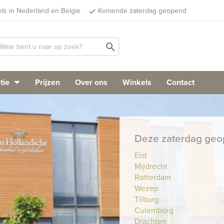
els in Nederland en Belgie
Komende zaterdag geopend
done
search
tie
Prijzen
Over ons
Winkels
Contact
Deze zaterdag ge
Elst
Mijdrecht
Rotterdam
Wezep
Tilburg
Culemborg
Drachten