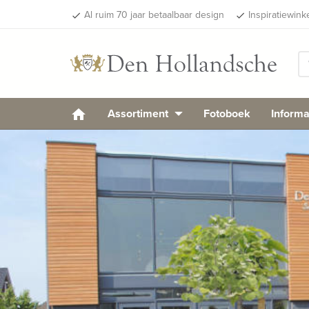
Al ruim 70 jaar betaalbaar design
Inspiratiewink
done
done
Assortiment
Fotoboek
Informa