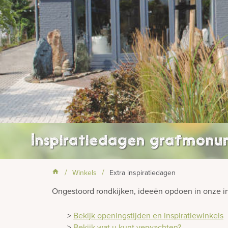
Inspiratiedagen grafmon
Winkels
Extra inspiratiedagen
Ongestoord rondkijken, ideeën opdoen in onze in
>
Bekijk openingstijden en inspiratiewinkels
>
Bekijk wat u kunt verwachten?