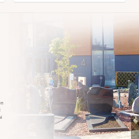
en
l
i