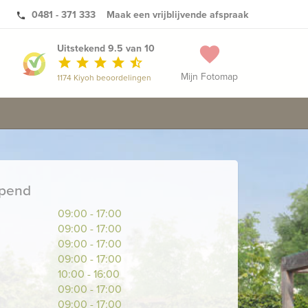
0481 - 371 333
Maak een vrijblijvende afspraak
phone
Uitstekend 9.5 van 10
favorite
star
star
star
star
star_half
Mijn Fotomap
1174 Kiyoh beoordelingen
opend
09:00 - 17:00
09:00 - 17:00
09:00 - 17:00
09:00 - 17:00
10:00 - 16:00
09:00 - 17:00
09:00 - 17:00