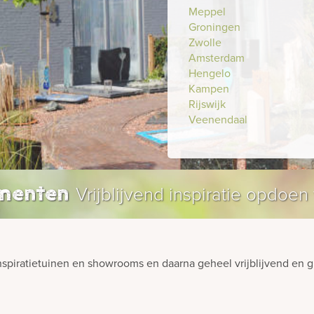
Meppel
Groningen
Zwolle
Amsterdam
Hengelo
Kampen
Rijswijk
Veenendaal
Vrijblijvend inspiratie opdo
umenten
spiratietuinen en showrooms en daarna geheel vrijblijvend en gr