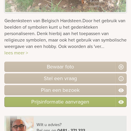
rnen
Gedenksteen van Belgisch Hardsteen.Door het gebruik van
sieraden
beelden of symbolen kunt u het gedenkteken
personaliseren. Denk hierbij aan het toepassen van
religieuze symbolen, maar ook het gebruik van symbolische
weergave van een hobby. Ook woorden als 'ver...
lees meer >
Bewaar foto
Stel
een
vraag
Plan
een
bezoek
Prijsinformatie aanvragen
Wilt u advies?
Bel ons
op
0481 - 371 333
.