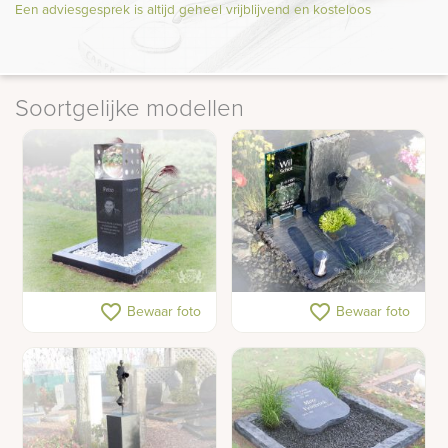
Een adviesgesprek is altijd geheel vrijblijvend en kosteloos
Soortgelijke modellen
Urnen gedenkteken
Urnengraf gedenksteen
favorite_border
favorite_border
Bewaar foto
Bewaar foto