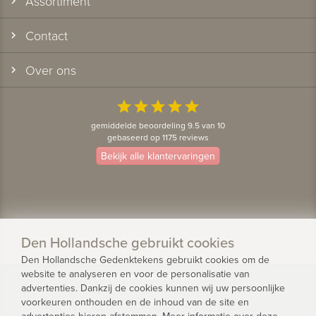
Assortiment
Contact
Over ons
star
star
star
star
star
gemiddelde beoordeling 9.5 van 10
gebaseerd op 1175 reviews
Bekijk alle klantervaringen
Den Hollandsche gebruikt cookies
Den Hollandsche Gedenktekens gebruikt cookies om de
website te analyseren en voor de personalisatie van
© 2026 - Den Hollandsche Gedenktekens
advertenties. Dankzij de cookies kunnen wij uw persoonlijke
voorkeuren onthouden en de inhoud van de site en
Privacy