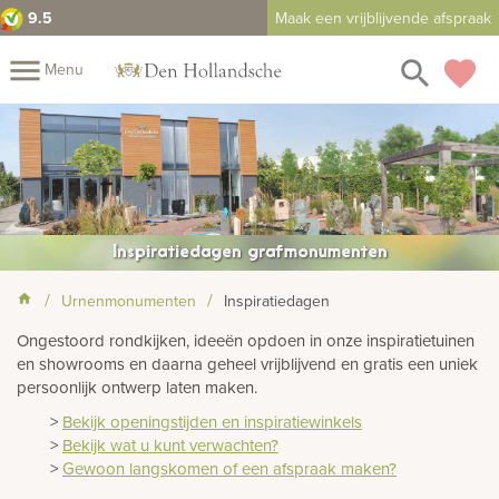
9.5
Maak een vrijblijvende afspraak
close
menu
search
favorite
Menu
rnenmonumenten
Mijn
Home
Assortiment
Fotomap
Urnen
Fotoboek
Informatie
Inspiratiedagen grafmonumenten
Prijzen
Over
Urnenmonumenten
Inspiratiedagen
Ongestoord rondkijken, ideeën opdoen in onze inspiratietuinen
ons
Winkels
Contact
Bekijk
en showrooms en daarna geheel vrijblijvend en gratis een uniek
ook:
persoonlijk ontwerp laten maken.
>
Bekijk openingstijden en inspiratiewinkels
rafmonumenten
>
Bekijk wat u kunt verwachten?
>
Gewoon langskomen of een afspraak maken?
indermonumenten