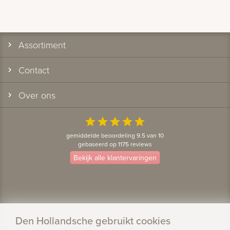
Assortiment
Contact
Over ons
star
star
star
star
star
gemiddelde beoordeling 9.5 van 10
gebaseerd op 1175 reviews
Bekijk alle klantervaringen
Den Hollandsche gebruikt cookies