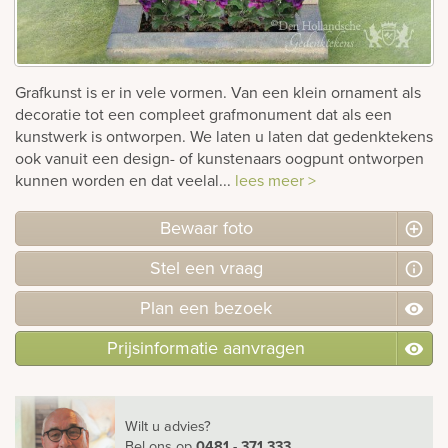
rnen
sieraden
Grafkunst is er in vele vormen. Van een klein ornament als
decoratie tot een compleet grafmonument dat als een
kunstwerk is ontworpen. We laten u laten dat gedenktekens
ook vanuit een design- of kunstenaars oogpunt ontworpen
kunnen worden en dat veelal...
lees meer >
Bewaar foto
Stel
een
vraag
Plan
een
bezoek
Prijsinformatie aanvragen
Wilt u advies?
Bel ons
op
0481 - 371 333
.