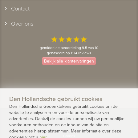
Contact
Over ons
star
star
star
star
star
gemiddelde beoordeling 9.5 van 10
gebaseerd op 1174 reviews
Bekijk alle klantervaringen
Den Hollandsche gebruikt cookies
Den Hollandsche Gedenktekens gebruikt cookies om de
website te analyseren en voor de personalisatie van
© 2026 - Den Hollandsche Gedenktekens
advertenties. Dankzij de cookies kunnen wij uw persoonlijke
voorkeuren onthouden en de inhoud van de site en
Privacy
advertenties hierop afstemmen. Meer informatie over deze
Cookies
cookies vindt u
hier
.