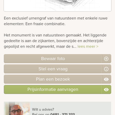
rnen
Een exclusief urnengraf van natuursteen met enkele ruwe
sieraden
elementen: Een fraaie combinatie.
Het monument is van natuursteen gemaakt. Het liggende
gedeelte is aan de zijkanten, bovenzijde en achterzijde
gepolijst en recht afgewerkt, maar de s...
lees meer >
Bewaar foto
Stel
een
vraag
Plan
een
bezoek
Prijsinformatie aanvragen
Wilt u advies?
Bel ons
op
0481 - 371 333
.