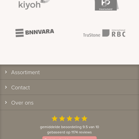
Assortiment
Contact
Over ons
star
star
star
star
star
gemiddelde beoordeling 9.5 van 10
gebaseerd op 1174 reviews