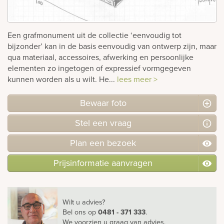
rnen
Een grafmonument uit de collectie ‘eenvoudig tot
sieraden
bijzonder’ kan in de basis eenvoudig van ontwerp zijn, maar
qua materiaal, accessoires, afwerking en persoonlijke
elementen zo ingetogen of expressief vormgegeven
kunnen worden als u wilt. He...
lees meer >
Bewaar foto
Stel
een
vraag
Plan
een
bezoek
Prijsinformatie aanvragen
Wilt u advies?
Bel ons
op
0481 - 371 333
.
We voorzien u graag van advies.