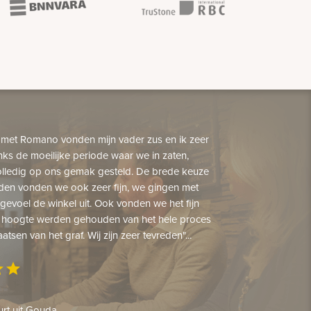
 met Romano vonden mijn vader zus en ik zeer
nks de moeilijke periode waar we in zaten,
lledig op ons gemak gesteld. De brede keuze
den vonden we ook zeer fijn, we gingen met
gevoel de winkel uit. Ook vonden we het fijn
 hoogte werden gehouden van het hele proces
aatsen van het graf. Wij zijn zeer tevreden"...
ar
star
rt uit Gouda