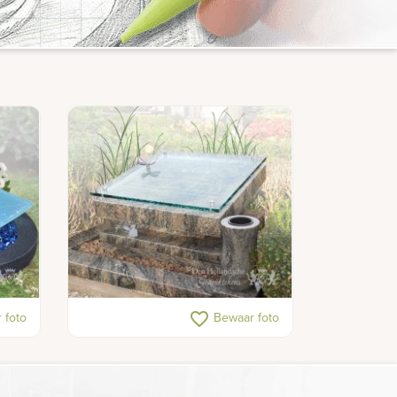
Urnenveldmonumenten met glas
favorite_border
 foto
Bewaar foto