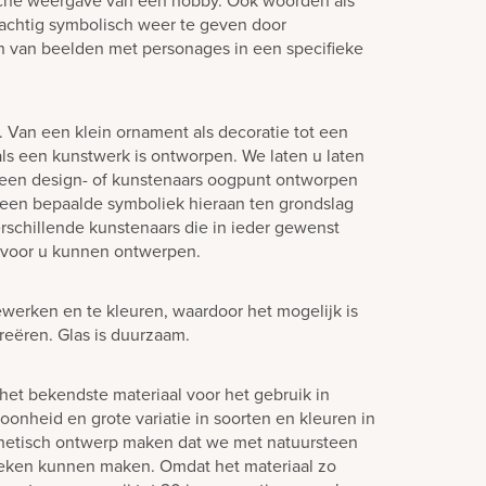
sche weergave van een hobby. Ook woorden als
 prachtig symbolisch weer te geven door
n van beelden met personages in een specifieke
n. Van een klein ornament als decoratie tot een
s een kunstwerk is ontworpen. We laten u laten
 een design- of kunstenaars oogpunt ontworpen
een bepaalde symboliek hieraan ten grondslag
rschillende kunstenaars die in ieder gewenst
 voor u kunnen ontwerpen.
ewerken en te kleuren, waardoor het mogelijk is
creëren. Glas is duurzaam.
het bekendste materiaal voor het gebruik in
oonheid en grote variatie in soorten en kleuren in
hetisch ontwerp maken dat we met natuursteen
teken kunnen maken. Omdat het materiaal zo