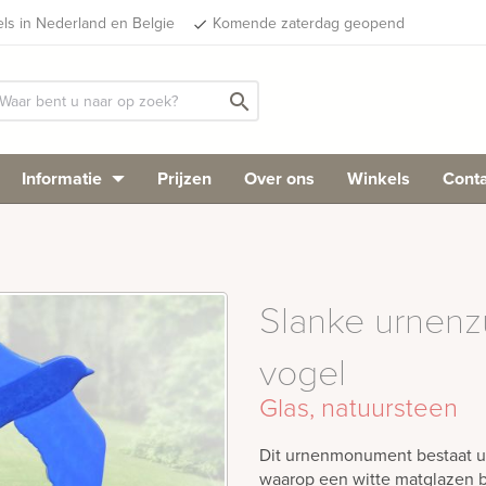
els in Nederland en Belgie
Komende zaterdag geopend
done
search
Informatie
Prijzen
Over ons
Winkels
Conta
Slanke urnenzu
vogel
Glas, natuursteen
Dit urnenmonument bestaat uit
waarop een witte matglazen b