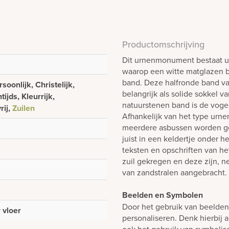
Productomschrijving
Dit urnenmonument bestaat uit
waarop een witte matglazen b
band. Deze halfronde band van
oonlijk, Christelijk,
belangrijk als solide sokkel v
ijds, Kleurrijk,
natuurstenen band is de voge
rij,
Zuilen
Afhankelijk van het type urne
meerdere asbussen worden gep
juist in een keldertje onder 
teksten en opschriften van h
zuil gekregen en deze zijn, ne
van zandstralen aangebracht.
Beelden en Symbolen
Door het gebruik van beelde
 vloer
personaliseren. Denk hierbij 