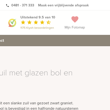
0481 - 371 333
Maak een vrijblijvende afspraak
phone
Uitstekend 9.5 van 10
favorite
star
star
star
star
star_half
Mijn Fotomap
1175 Kiyoh beoordelingen
ct
il met glazen bol en
 een slanke zuil van gezoet zwart graniet.
ol is bevestigd in een halfronde natuurstenen