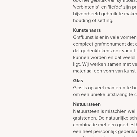
ook het gebruik van symboli
'verbintenis' en 'liefde' zijn
bijvoorbeeld gebruik te make
houding of setting.
Kunstenaars
Grafkunst is er in vele vorme
compleet grafmonument dat al
dat gedenktekens ook vanuit
kunnen worden en dat veelal 
ligt. Wij werken samen met ve
materiaal een vorm van kunst
Glas
Glas is op veel manieren te b
om een unieke uitstraling te 
Natuursteen
Natuursteen is misschien wel 
grafstenen. De natuurlijke sch
combinatie met een goed est
een heel persoonlijk gedenk