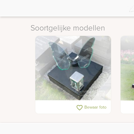
Soortgelijke modellen
Urnengraf vlinder
Urne
favorite_border
Bewaar foto