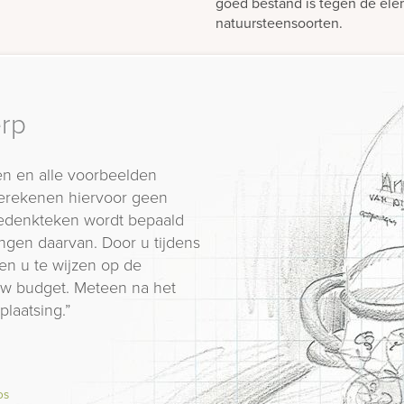
goed bestand is tegen de elem
natuursteensoorten.
erp
n en alle voorbeelden
erekenen hiervoor geen
 gedenkteken wordt bepaald
ngen daarvan. Door u tijdens
en u te wijzen op de
 uw budget. Meteen na het
plaatsing.”
os