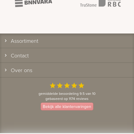
Assortiment
Contact
Over ons
star
star
star
star
star
gemiddelde beoordeling 9.5 van 10
gebaseerd op 1174 reviews
Bekijk alle klantervaringen