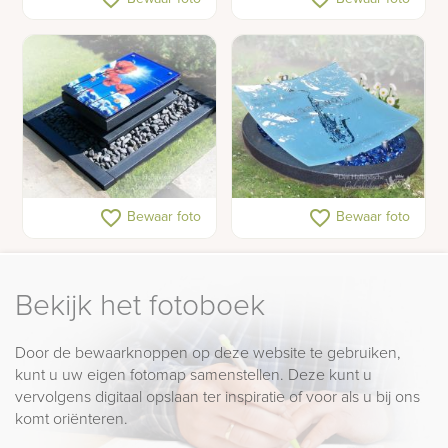
en RVS
Urnengraf
Urnengraf
favorite_border
favorite_border
Bewaar foto
Bewaar foto
Bekijk het fotoboek
Door de bewaarknoppen op deze website te gebruiken,
kunt u uw eigen fotomap samenstellen. Deze kunt u
vervolgens digitaal opslaan ter inspiratie of voor als u bij ons
komt oriënteren.