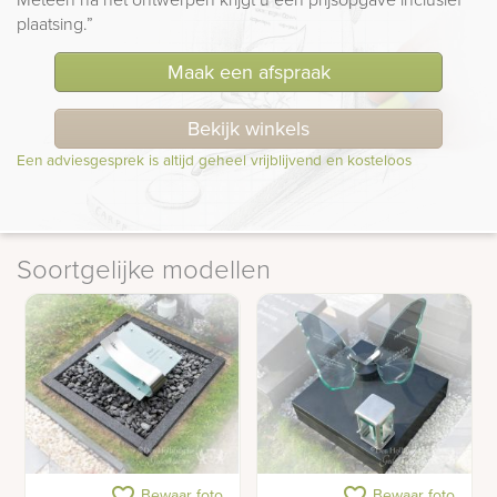
plaatsing.”
Maak een afspraak
Bekijk winkels
Een adviesgesprek is altijd geheel vrijblijvend en kosteloos
Soortgelijke modellen
Urn monument van glas
Urnengraf vlinder
favorite_border
favorite_border
Bewaar foto
Bewaar foto