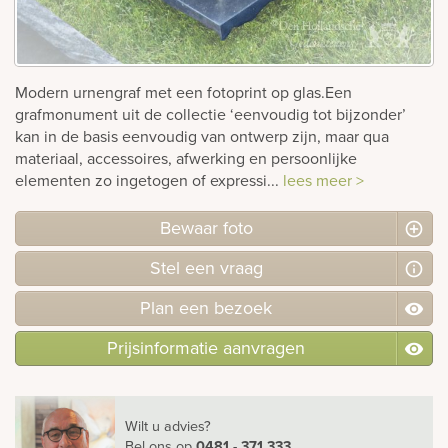
rnen
sieraden
Modern urnengraf met een fotoprint op glas.Een
grafmonument uit de collectie ‘eenvoudig tot bijzonder’
kan in de basis eenvoudig van ontwerp zijn, maar qua
materiaal, accessoires, afwerking en persoonlijke
elementen zo ingetogen of expressi...
lees meer >
Bewaar foto
Stel
een
vraag
Plan
een
bezoek
Prijsinformatie aanvragen
Wilt u advies?
Bel ons
op
0481 - 371 333
.