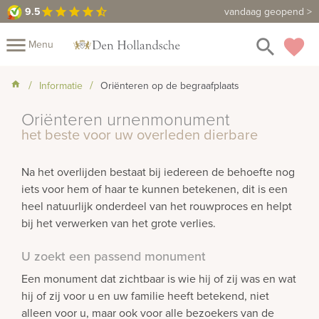
9.5
9.5
Maak een vrijblijvende afspraak
vandaag geopend >
star
star
star
star
star_half
close
menu
search
favorite
Menu
rnenmonumenten
Mijn
Informatie
Oriënteren op de begraafplaats
Home
Oriënteren urnenmonument
Assortiment
Fotomap
het beste voor uw overleden dierbare
Urnen
Fotoboek
Informatie
Na het overlijden bestaat bij iedereen de behoefte nog
Prijzen
Over
iets voor hem of haar te kunnen betekenen, dit is een
heel natuurlijk onderdeel van het rouwproces en helpt
ons
Winkels
Contact
bij het verwerken van het grote verlies.
Bekijk
ook:
U zoekt een passend monument
Een monument dat zichtbaar is wie hij of zij was en wat
rafmonumenten
hij of zij voor u en uw familie heeft betekend, niet
alleen voor u, maar ook voor alle bezoekers van de
indermonumenten