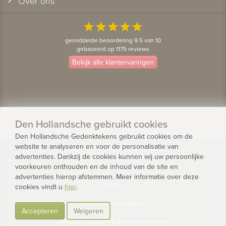
Over ons
star
star
star
star
star
gemiddelde beoordeling 9.5 van 10
gebaseerd op 1175 reviews
Bekijk alle klantervaringen
Den Hollandsche gebruikt cookies
Den Hollandsche Gedenktekens gebruikt cookies om de
website te analyseren en voor de personalisatie van
© 2026 - Den Hollandsche Gedenktekens
advertenties. Dankzij de cookies kunnen wij uw persoonlijke
voorkeuren onthouden en de inhoud van de site en
Privacy
advertenties hierop afstemmen. Meer informatie over deze
Cookies
cookies vindt u
hier
.
Algemene voorwaarden
Accepteren
Weigeren
Intellectueel eigendom & gebruiksvoorwaarden