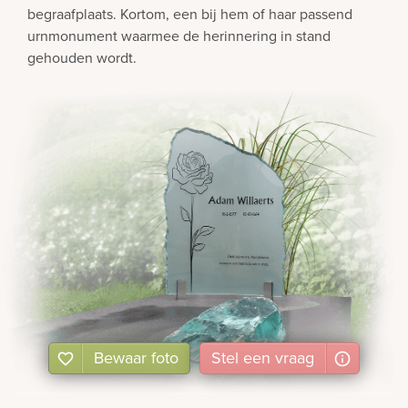
begraafplaats. Kortom, een bij hem of haar passend
rnen
urnmonument waarmee de herinnering in stand
gehouden wordt.
sieraden
Bewaar foto
Stel
een
vraag